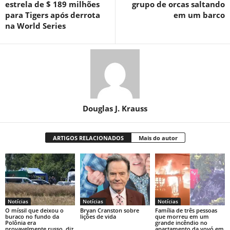
estrela de $ 189 milhões
grupo de orcas saltando
para Tigers após derrota
em um barco
na World Series
Douglas J. Krauss
ARTIGOS RELACIONADOS
Mais do autor
Notícias
Notícias
Notícias
O míssil que deixou o
Bryan Cranston sobre
Família de três pessoas
buraco no fundo da
lições de vida
que morreu em um
Polônia era
grande incêndio no
provavelmente russo, diz
apartamento da vovó em