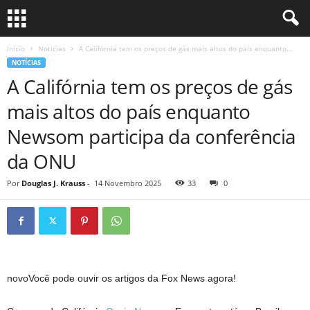
Início
Notícias
A Califórnia tem os preços de gás mais altos do país enquanto...
NOTÍCIAS
A Califórnia tem os preços de gás
mais altos do país enquanto
Newsom participa da conferência
da ONU
Por
Douglas J. Krauss
-
14 Novembro 2025
33
0
novo
Você pode ouvir os artigos da Fox News agora!