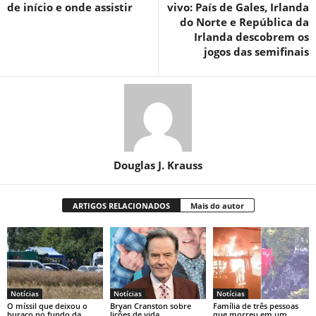
de início e onde assistir
vivo: País de Gales, Irlanda
do Norte e República da
Irlanda descobrem os
jogos das semifinais
Douglas J. Krauss
ARTIGOS RELACIONADOS
Mais do autor
Notícias
Notícias
Notícias
O míssil que deixou o
Bryan Cranston sobre
Família de três pessoas
buraco no fundo da
lições de vida
que morreu em um