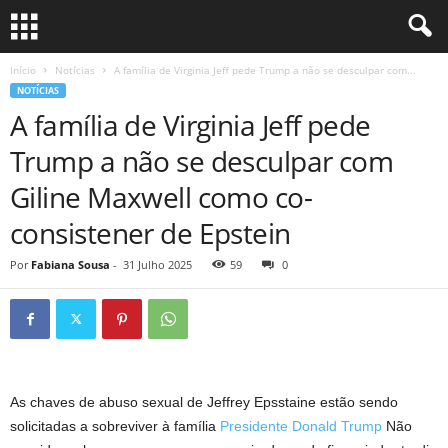
Início
Notícias
A família de Virginia Jeff pede Trump a não se desculpar com...
NOTÍCIAS
A família de Virginia Jeff pede
Trump a não se desculpar com
Giline Maxwell como co-
consistener de Epstein
Por
Fabiana Sousa
-
31 Julho 2025
59
0
As chaves de abuso sexual de Jeffrey Epsstaine estão sendo
solicitadas a sobreviver à família
Presidente Donald Trump
Não