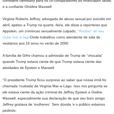
considere clemeany para os co-conspiradores do financiador tardio
e a confiante Ghisline Maxwell.
Virginia Roberts Jeffrey, advogada de abuso sexual por suicídio em
abril, apelou a Trump na quarta -feira, ele disse a repórteres que
Appstein, um criminoso sexualmente culpado,
“Roubar” de seu
clube mar-a-lago
Onde trabalhou como atendente de sala de
vestiários aos 16 anos no verão de 2000.
A família de Gifre chamou a admissão de Trump de “chocada”
quando Trump estava ciente de que Trump estava ciente das
atividades de Epstein e Maxwell.
“O presidente Trump ficou surpreso ao saber que nossa irmã foi
chamada ‘roubada’ de Virginia Mar-e-Lago. Isso nos pergunta se
ele estava ciente da ação criminal de Jeffrey Epstein e Gisline
Maxwell, especialmente sua declaração de que seu bom amigo
Jeffrey gostava de ‘mulheres’. Sem dúvida ‘e o público estamos
pedindo;