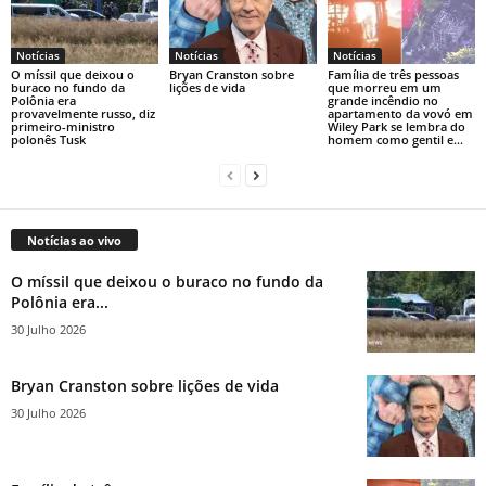
Notícias
Notícias
Notícias
O míssil que deixou o
Bryan Cranston sobre
Família de três pessoas
buraco no fundo da
lições de vida
que morreu em um
Polônia era
grande incêndio no
provavelmente russo, diz
apartamento da vovó em
primeiro-ministro
Wiley Park se lembra do
polonês Tusk
homem como gentil e...
Notícias ao vivo
O míssil que deixou o buraco no fundo da
Polônia era...
30 Julho 2026
Bryan Cranston sobre lições de vida
30 Julho 2026