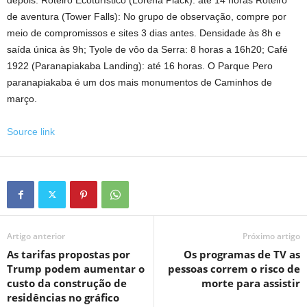
depois. Roteiro Ecoturístico (Lorena Plack): até 14 horas Roteiro
de aventura (Tower Falls): No grupo de observação, compre por
meio de compromissos e sites 3 dias antes. Densidade às 8h e
saída única às 9h; Tyole de vôo da Serra: 8 horas a 16h20; Café
1922 (Paranapiakaba Landing): até 16 horas. O Parque Pero
paranapiakaba é um dos mais monumentos de Caminhos de
março.
Source link
Artigo anterior
Próximo artigo
As tarifas propostas por
Os programas de TV as
Trump podem aumentar o
pessoas correm o risco de
custo da construção de
morte para assistir
residências no gráfico