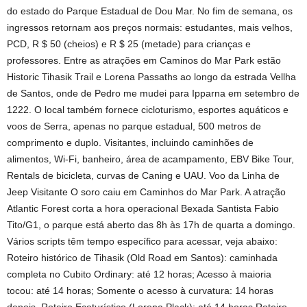
do estado do Parque Estadual de Dou Mar. No fim de semana, os
ingressos retornam aos preços normais: estudantes, mais velhos,
PCD, R $ 50 (cheios) e R $ 25 (metade) para crianças e
professores. Entre as atrações em Caminos do Mar Park estão
Historic Tihasik Trail e Lorena Passaths ao longo da estrada Vellha
de Santos, onde de Pedro me mudei para Ipparna em setembro de
1222. O local também fornece cicloturismo, esportes aquáticos e
voos de Serra, apenas no parque estadual, 500 metros de
comprimento e duplo. Visitantes, incluindo caminhões de
alimentos, Wi-Fi, banheiro, área de acampamento, EBV Bike Tour,
Rentals de bicicleta, curvas de Caning e UAU. Voo da Linha de
Jeep Visitante O soro caiu em Caminhos do Mar Park. A atração
Atlantic Forest corta a hora operacional Bexada Santista Fabio
Tito/G1, o parque está aberto das 8h às 17h de quarta a domingo.
Vários scripts têm tempo específico para acessar, veja abaixo:
Roteiro histórico de Tihasik (Old Road em Santos): caminhada
completa no Cubito Ordinary: até 12 horas; Acesso à maioria
tocou: até 14 horas; Somente o acesso à curvatura: 14 horas