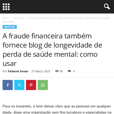
Início
Notícias
A fraude financeira também fornece blog de longevidade de perda
de saúde...
NOTÍCIAS
A fraude financeira também
fornece blog de longevidade de
perda de saúde mental: como
usar
Por
Fabiana Sousa
-
27 Março 2025
95
0
Para os iniciantes, é bom deixar claro que as pessoas em qualquer
idade, disse uma organização sem fins lucrativos e especialistas na