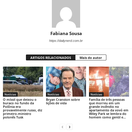
Fabiana Sousa
https://dailynerd.com.br
ARTIGOS RELACIONADOS
Mais do autor
Notícias
Notícias
Notícias
O míssil que deixou o
Bryan Cranston sobre
Família de três pessoas
buraco no fundo da
lições de vida
que morreu em um
Polônia era
grande incêndio no
provavelmente russo, diz
apartamento da vovó em
primeiro-ministro
Wiley Park se lembra do
polonês Tusk
homem como gentil e...