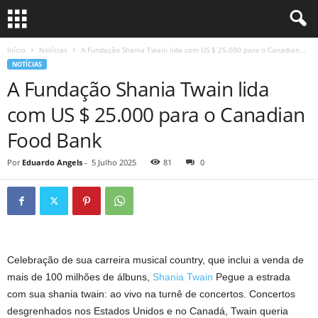
Início
Notícias
A Fundação Shania Twain lida com US $ 25.000 para o Canadian...
NOTÍCIAS
A Fundação Shania Twain lida
com US $ 25.000 para o Canadian
Food Bank
Por
Eduardo Angels
-
5 Julho 2025
81
0
Celebração de sua carreira musical country, que inclui a venda de
mais de 100 milhões de álbuns,
Shania Twain
Pegue a estrada
com sua shania twain: ao vivo na turnê de concertos. Concertos
desgrenhados nos Estados Unidos e no Canadá, Twain queria