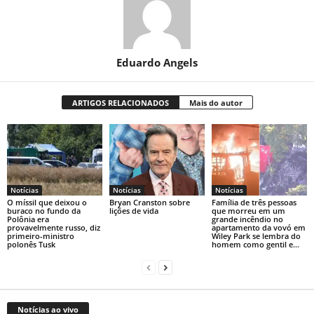
Eduardo Angels
ARTIGOS RELACIONADOS
Mais do autor
Notícias
Notícias
Notícias
O míssil que deixou o
Bryan Cranston sobre
Família de três pessoas
buraco no fundo da
lições de vida
que morreu em um
Polônia era
grande incêndio no
provavelmente russo, diz
apartamento da vovó em
primeiro-ministro
Wiley Park se lembra do
polonês Tusk
homem como gentil e...
Notícias ao vivo