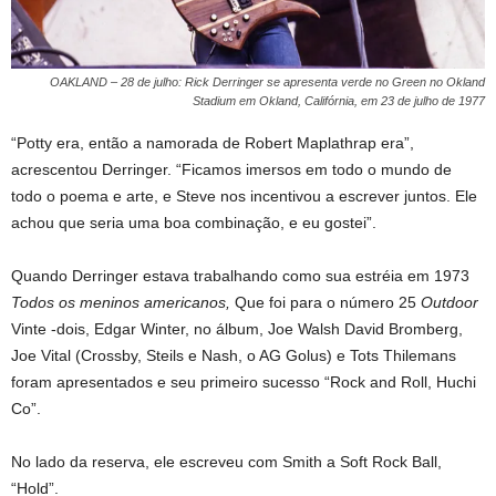
OAKLAND – 28 de julho: Rick Derringer se apresenta verde no Green no Okland
Stadium em Okland, Califórnia, em 23 de julho de 1977
“Potty era, então a namorada de Robert Maplathrap era”,
acrescentou Derringer. “Ficamos imersos em todo o mundo de
todo o poema e arte, e Steve nos incentivou a escrever juntos. Ele
achou que seria uma boa combinação, e eu gostei”.
Quando Derringer estava trabalhando como sua estréia em 1973
Todos os meninos americanos,
Que foi para o número 25
Outdoor
Vinte -dois, Edgar Winter, no álbum, Joe Walsh David Bromberg,
Joe Vital (Crossby, Steils e Nash, o AG Golus) e Tots Thilemans
foram apresentados e seu primeiro sucesso “Rock and Roll, Huchi
Co”.
No lado da reserva, ele escreveu com Smith a Soft Rock Ball,
“Hold”.