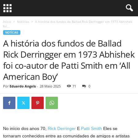
Início
Notícias
A história dos fundos de Ballad Rick Derringger em 1973 Abhishek
foi...
NOTÍCIAS
A história dos fundos de Ballad
Rick Derringger em 1973 Abhishek
foi co-autor de Patti Smith em ‘All
American Boy’
Por
Eduardo Angels
-
28 Maio 2025
71
0
No início dos anos 70,
Rick Derringer
E
Patti Smith
Eles se
tornaram conhecidos entre as comunidades de amigos e artistas