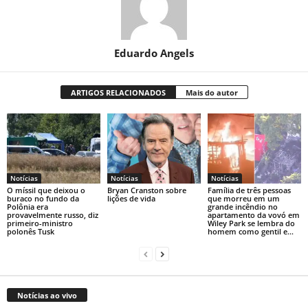
Eduardo Angels
ARTIGOS RELACIONADOS
Mais do autor
Notícias
Notícias
Notícias
O míssil que deixou o
Bryan Cranston sobre
Família de três pessoas
buraco no fundo da
lições de vida
que morreu em um
Polônia era
grande incêndio no
provavelmente russo, diz
apartamento da vovó em
primeiro-ministro
Wiley Park se lembra do
polonês Tusk
homem como gentil e...
Notícias ao vivo