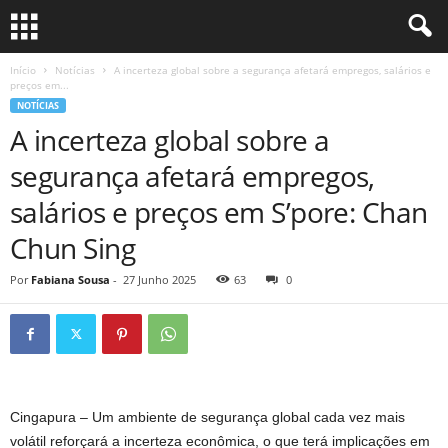
Início
Notícias
A incerteza global sobre a segurança afetará empregos, salários e
preços em...
NOTÍCIAS
A incerteza global sobre a
segurança afetará empregos,
salários e preços em S’pore: Chan
Chun Sing
Por
Fabiana Sousa
-
27 Junho 2025
63
0
Cingapura –
Um ambiente de segurança global cada vez mais
volátil reforçará a incerteza econômica, o que terá implicações em