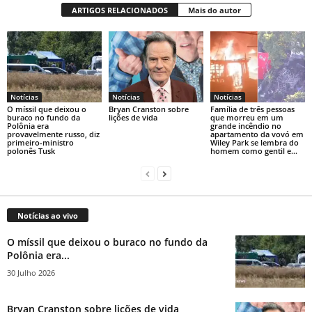
ARTIGOS RELACIONADOS
Mais do autor
Notícias
Notícias
Notícias
O míssil que deixou o
Bryan Cranston sobre
Família de três pessoas
buraco no fundo da
lições de vida
que morreu em um
Polônia era
grande incêndio no
provavelmente russo, diz
apartamento da vovó em
primeiro-ministro
Wiley Park se lembra do
polonês Tusk
homem como gentil e...
Notícias ao vivo
O míssil que deixou o buraco no fundo da
Polônia era...
30 Julho 2026
Bryan Cranston sobre lições de vida