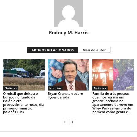
Rodney M. Harris
ARTIGOS RELACIONADOS
Mais do autor
Notícias
Notícias
Notícias
O míssil que deixou o
Bryan Cranston sobre
Família de três pessoas
buraco no fundo da
lições de vida
que morreu em um
Polônia era
grande incêndio no
provavelmente russo, diz
apartamento da vovó em
primeiro-ministro
Wiley Park se lembra do
polonês Tusk
homem como gentil e...