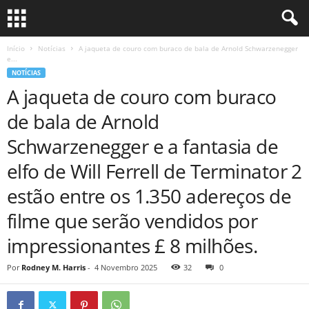
Início
Notícias
A jaqueta de couro com buraco de bala de Arnold Schwarzenegger
e...
NOTÍCIAS
A jaqueta de couro com buraco
de bala de Arnold
Schwarzenegger e a fantasia de
elfo de Will Ferrell de Terminator 2
estão entre os 1.350 adereços de
filme que serão vendidos por
impressionantes £ 8 milhões.
Por
Rodney M. Harris
-
4 Novembro 2025
32
0