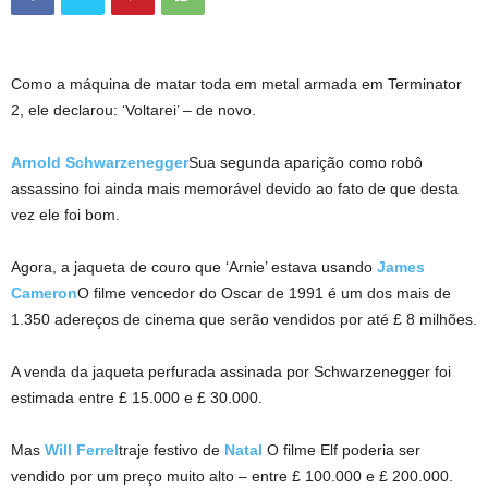
Como a máquina de matar toda em metal armada em Terminator
2, ele declarou: ‘Voltarei’ – de novo.
Arnold Schwarzenegger
Sua segunda aparição como robô
assassino foi ainda mais memorável devido ao fato de que desta
vez ele foi bom.
Agora, a jaqueta de couro que ‘Arnie’ estava usando
James
Cameron
O filme vencedor do Oscar de 1991 é um dos mais de
1.350 adereços de cinema que serão vendidos por até £ 8 milhões.
A venda da jaqueta perfurada assinada por Schwarzenegger foi
estimada entre £ 15.000 e £ 30.000.
Mas
Will Ferrel
traje festivo de
Natal
O filme Elf poderia ser
vendido por um preço muito alto – entre £ 100.000 e £ 200.000.