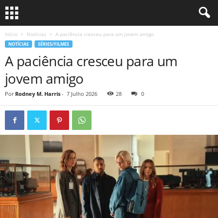
Início
Notícias
A paciência cresceu para um jovem amigo
NOTÍCIAS
SÉRIES/FILMES
A paciência cresceu para um
jovem amigo
Por
Rodney M. Harris
-
7 Julho 2026
28
0