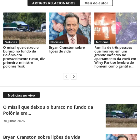
ARTIGOS RELACIONADOS
Mais do autor
Notícias
Notícias
Notícias
O míssil que deixou o
Bryan Cranston sobre
Família de três pessoas
buraco no fundo da
lições de vida
que morreu em um
Polônia era
grande incêndio no
provavelmente russo, diz
apartamento da vovó em
primeiro-ministro
Wiley Park se lembra do
polonês Tusk
homem como gentil e...
Notícias ao vivo
O míssil que deixou o buraco no fundo da
Polônia era...
30 Julho 2026
Bryan Cranston sobre lições de vida