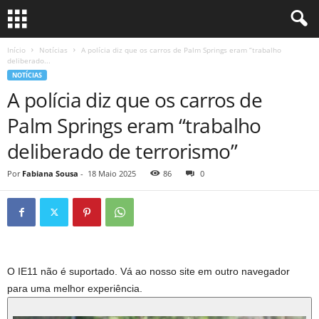
Início
Notícias
A polícia diz que os carros de Palm Springs eram “trabalho
deliberado...
NOTÍCIAS
A polícia diz que os carros de
Palm Springs eram “trabalho
deliberado de terrorismo”
Por
Fabiana Sousa
-
18 Maio 2025
86
0
O IE11 não é suportado. Vá ao nosso site em outro navegador
para uma melhor experiência.