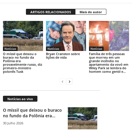
ARTIGOS RELACIONADOS
Mais do autor
Notícias
Notícias
Notícias
O míssil que deixou o
Bryan Cranston sobre
Família de três pessoas
buraco no fundo da
lições de vida
que morreu em um
Polônia era
grande incêndio no
provavelmente russo, diz
apartamento da vovó em
primeiro-ministro
Wiley Park se lembra do
polonês Tusk
homem como gentil e...
Notícias ao vivo
O míssil que deixou o buraco
no fundo da Polônia era...
30 Julho 2026