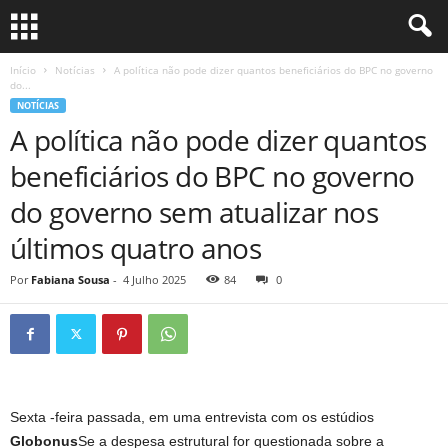
Início
Notícias
A política não pode dizer quantos beneficiários do BPC no governo
do...
NOTÍCIAS
A política não pode dizer quantos
beneficiários do BPC no governo
do governo sem atualizar nos
últimos quatro anos
Por
Fabiana Sousa
-
4 Julho 2025
84
0
Sexta -feira passada, em uma entrevista com os estúdios
Globonus
Se a despesa estrutural for questionada sobre a