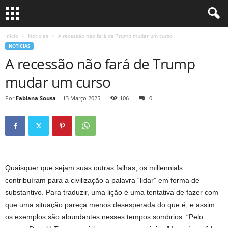
Início
Notícias
A recessão não fará de Trump mudar um curso
NOTÍCIAS
A recessão não fará de Trump
mudar um curso
Por
Fabiana Sousa
-
13 Março 2025
106
0
Quaisquer que sejam suas outras falhas, os millennials
contribuíram para a civilização a palavra “lidar” em forma de
substantivo. Para traduzir, uma lição é uma tentativa de fazer com
que uma situação pareça menos desesperada do que é, e assim
os exemplos são abundantes nesses tempos sombrios. “Pelo