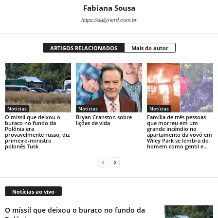
Fabiana Sousa
https://dailynerd.com.br
ARTIGOS RELACIONADOS
Mais do autor
Notícias
Notícias
Notícias
O míssil que deixou o
Bryan Cranston sobre
Família de três pessoas
buraco no fundo da
lições de vida
que morreu em um
Polônia era
grande incêndio no
provavelmente russo, diz
apartamento da vovó em
primeiro-ministro
Wiley Park se lembra do
polonês Tusk
homem como gentil e...
Notícias ao vivo
O míssil que deixou o buraco no fundo da