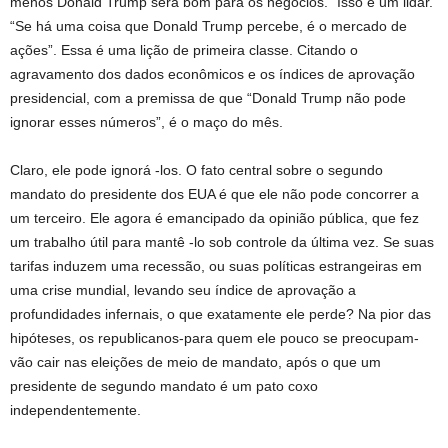
menos Donald Trump será bom para os negócios.” Isso é um lidar.
“Se há uma coisa que Donald Trump percebe, é o mercado de
ações”. Essa é uma lição de primeira classe. Citando o
agravamento dos dados econômicos e os índices de aprovação
presidencial, com a premissa de que “Donald Trump não pode
ignorar esses números”, é o maço do mês.
Claro, ele pode ignorá -los. O fato central sobre o segundo
mandato do presidente dos EUA é que ele não pode concorrer a
um terceiro. Ele agora é emancipado da opinião pública, que fez
um trabalho útil para mantê -lo sob controle da última vez. Se suas
tarifas induzem uma recessão, ou suas políticas estrangeiras em
uma crise mundial, levando seu índice de aprovação a
profundidades infernais, o que exatamente ele perde? Na pior das
hipóteses, os republicanos-para quem ele pouco se preocupam-
vão cair nas eleições de meio de mandato, após o que um
presidente de segundo mandato é um pato coxo
independentemente.