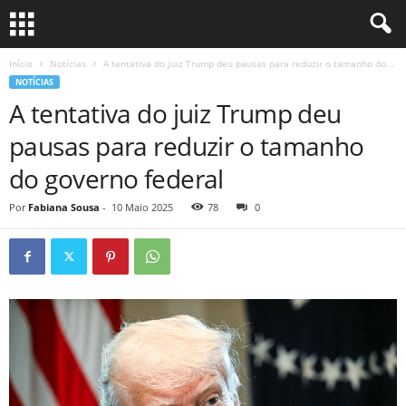
Início
Notícias
A tentativa do juiz Trump deu pausas para reduzir o tamanho do...
NOTÍCIAS
A tentativa do juiz Trump deu
pausas para reduzir o tamanho
do governo federal
Por
Fabiana Sousa
-
10 Maio 2025
78
0