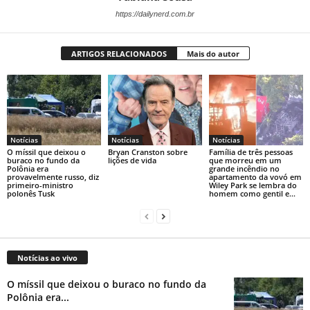
https://dailynerd.com.br
ARTIGOS RELACIONADOS
Mais do autor
Notícias
Notícias
Notícias
O míssil que deixou o
Bryan Cranston sobre
Família de três pessoas
buraco no fundo da
lições de vida
que morreu em um
Polônia era
grande incêndio no
provavelmente russo, diz
apartamento da vovó em
primeiro-ministro
Wiley Park se lembra do
polonês Tusk
homem como gentil e...
Notícias ao vivo
O míssil que deixou o buraco no fundo da
Polônia era...