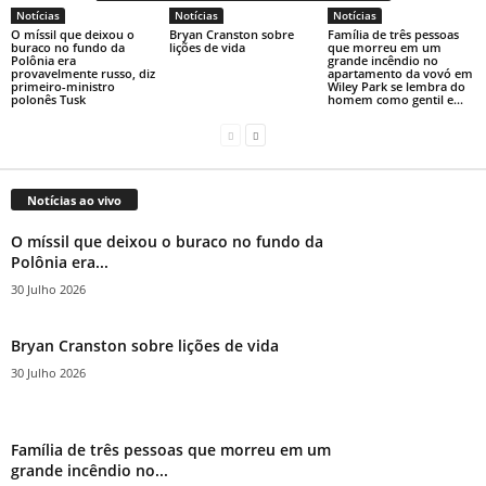
Notícias
Notícias
Notícias
O míssil que deixou o
Bryan Cranston sobre
Família de três pessoas
buraco no fundo da
lições de vida
que morreu em um
Polônia era
grande incêndio no
provavelmente russo, diz
apartamento da vovó em
primeiro-ministro
Wiley Park se lembra do
polonês Tusk
homem como gentil e...
Notícias ao vivo
O míssil que deixou o buraco no fundo da
Polônia era...
30 Julho 2026
Bryan Cranston sobre lições de vida
30 Julho 2026
Família de três pessoas que morreu em um
grande incêndio no...