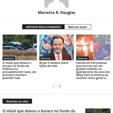
Marietta R. Douglas
ARTIGOS RELACIONADOS
Mais do autor
Notícias
Notícias
Notícias
O míssil que deixou o
Bryan Cranston sobre
Família de três pessoas
buraco no fundo da
lições de vida
que morreu em um
Polônia era
grande incêndio no
provavelmente russo, diz
apartamento da vovó em
primeiro-ministro
Wiley Park se lembra do
polonês Tusk
homem como gentil e...
Notícias ao vivo
O míssil que deixou o buraco no fundo da