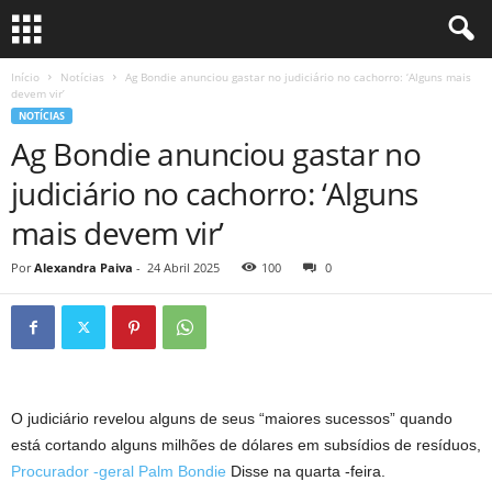
Início
Notícias
Ag Bondie anunciou gastar no judiciário no cachorro: ‘Alguns mais
devem vir’
NOTÍCIAS
Ag Bondie anunciou gastar no
judiciário no cachorro: ‘Alguns
mais devem vir’
Por
Alexandra Paiva
-
24 Abril 2025
100
0
O judiciário revelou alguns de seus “maiores sucessos” quando
está cortando alguns milhões de dólares em subsídios de resíduos,
Procurador -geral Palm Bondie
Disse na quarta -feira.