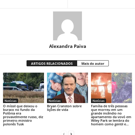
Alexandra Paiva
ARTIGOS RELACIONADOS
Mais do autor
Notícias
Notícias
Notícias
O míssil que deixou o
Bryan Cranston sobre
Família de três pessoas
buraco no fundo da
lições de vida
que morreu em um
Polônia era
grande incêndio no
provavelmente russo, diz
apartamento da vovó em
primeiro-ministro
Wiley Park se lembra do
polonês Tusk
homem como gentil e...