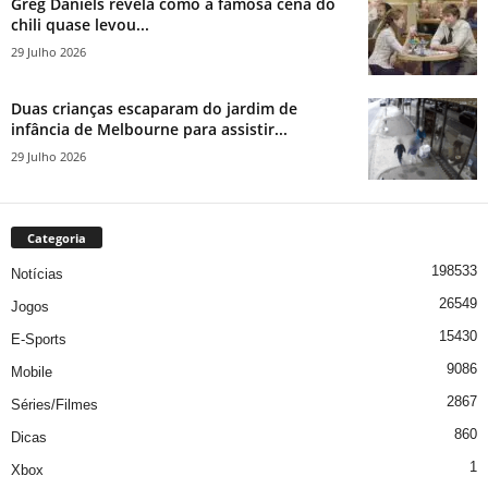
Greg Daniels revela como a famosa cena do
chili quase levou...
29 Julho 2026
Duas crianças escaparam do jardim de
infância de Melbourne para assistir...
29 Julho 2026
Categoria
198533
Notícias
26549
Jogos
15430
E-Sports
9086
Mobile
2867
Séries/Filmes
860
Dicas
1
Xbox