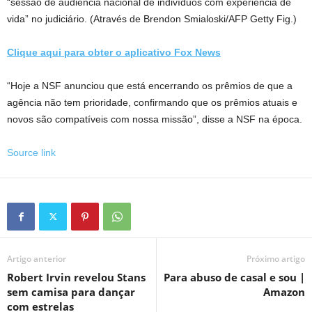
“sessão de audiência nacional de indivíduos com experiência de
vida” no judiciário.
(Através de Brendon Smialoski/AFP Getty Fig.)
Clique aqui para obter o aplicativo Fox News
“Hoje a NSF anunciou que está encerrando os prêmios de que a
agência não tem prioridade, confirmando que os prêmios atuais e
novos são compatíveis com nossa missão”, disse a NSF na época.
Source link
Artigo anterior
Próximo artigo
Robert Irvin revelou Stans
Para abuso de casal e sou |
sem camisa para dançar
Amazon
com estrelas