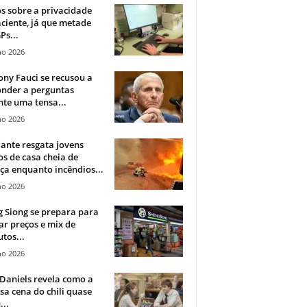
 sobre a privacidade
ciente, já que metade
Ps...
ho 2026
ny Fauci se recusou a
onder a perguntas
te uma tensa...
ho 2026
ante resgata jovens
s de casa cheia de
a enquanto incêndios...
ho 2026
 Siong se prepara para
ar preços e mix de
tos...
ho 2026
Daniels revela como a
a cena do chili quase
...