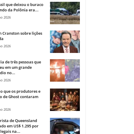
sil que deixou o buraco
ndo da Polônia era...
ho 2026
 Cranston sobre lições
da
ho 2026
ia de três pessoas que
eu em um grande
dio no...
ho 2026
o que os produtores e
co de Ghost contaram
ho 2026
rista de Queensland
ado em US$ 1.295 por
ilegais na...