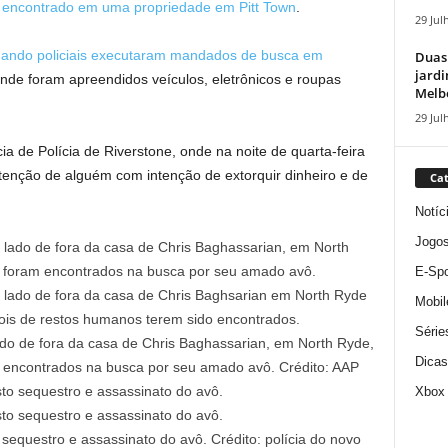
i encontrado em uma propriedade em Pitt Town
.
29 Jul
quando policiais executaram mandados de busca em
Duas
jardi
de foram apreendidos veículos, eletrônicos e roupas
Melbo
29 Jul
 de Polícia de Riverstone, onde na noite de quarta-feira
etenção de alguém com intenção de extorquir dinheiro e de
Cat
Notíc
Jogo
E-Spo
Mobil
Série
do de fora da casa de Chris Baghassarian, em North Ryde,
Dicas
 encontrados na busca por seu amado avô.
Crédito:
AAP
Xbox
sequestro e assassinato do avô.
Crédito:
polícia do novo