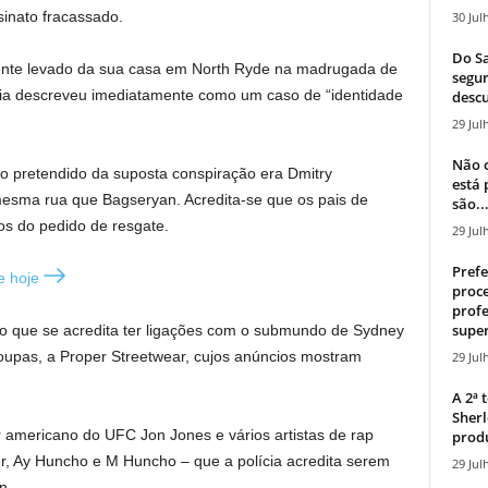
inato fracassado.
30 Jul
Do Sa
mente levado da sua casa em North Ryde na madrugada de
segur
ícia descreveu imediatamente como um caso de “identidade
descu
29 Jul
Não c
o pretendido da suposta conspiração era Dmitry
está
esma rua que Bagseryan. Acredita-se que os pais de
são..
os do pedido de resgate.
29 Jul
Prefe
e hoje
proce
profe
super
 que se acredita ter ligações com o submundo de Sydney
oupas, a Proper Streetwear, cujos anúncios mostram
29 Jul
A 2ª
Sherl
americano do UFC Jon Jones e vários artistas de rap
produ
r, Ay Huncho e M Huncho – que a polícia acredita serem
29 Jul
n.