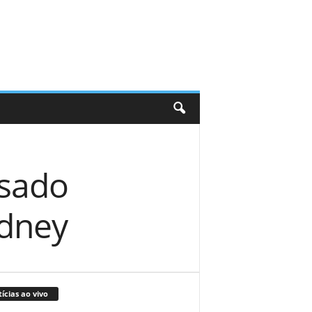
ssado
ydney
ícias ao vivo