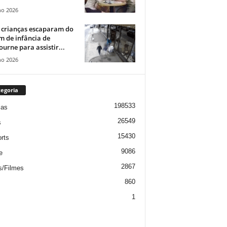
ho 2026
 crianças escaparam do
m de infância de
urne para assistir...
ho 2026
egoria
198533
ias
26549
s
15430
rts
9086
e
2867
s/Filmes
860
1