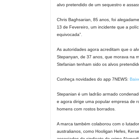
alvo pretendido de um sequestro e assass
Chris Baghsarian, 85 anos, foi alegada
13 de Fevereiro, um incidente que a pol
equivocada”.
As autoridades agora acreditam que o alv
Stepanyan, de 37 anos, que morava na m
Stefanian tenham sido os alvos pretendid
Conheça novidades do app 7NEWS:
Baix
Stepanian é um ladrão armado condenado
e agora dirige uma popular empresa de r
homens com rostos borrados.
A marca também colaborou com o lutador 
australianos, como Hooligan Hefes, Kerse
associados do sindicato do crime Alamedi