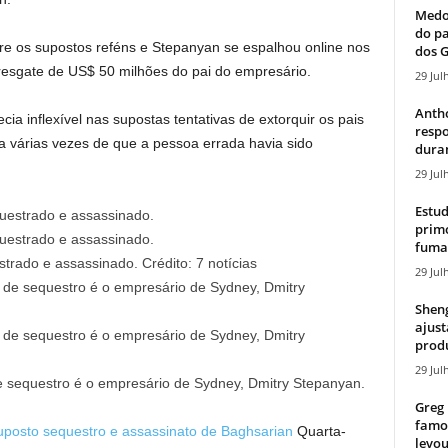
Medos
do pa
re os supostos reféns e Stepanyan se espalhou online nos
dos G
 resgate de US$ 50 milhões do pai do empresário.
29 Jul
Antho
ia inflexível nas supostas tentativas de extorquir os pais
resp
da várias vezes de que a pessoa errada havia sido
duran
29 Jul
Estud
primo
fumaç
estrado e assassinado.
Crédito:
7 notícias
29 Jul
Sheng
ajust
produ
29 Jul
 sequestro é o empresário de Sydney, Dmitry Stepanyan.
Greg 
famos
uposto sequestro e assassinato de Baghsarian
Quarta-
levou