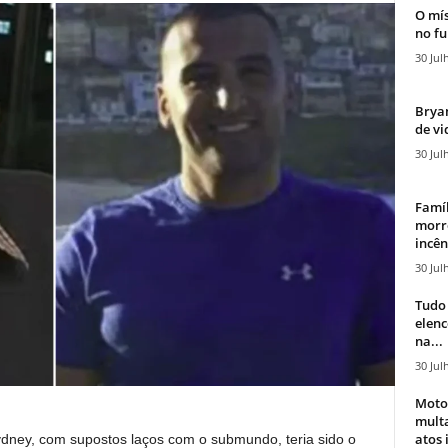
O mís
no fu
30 Jul
Bryan
de vi
30 Jul
Famíl
morr
incên
30 Jul
Tudo 
elen
na...
30 Jul
Moto
mult
atos 
dney, com supostos laços com o submundo, teria sido o