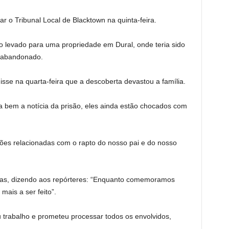
ar o Tribunal Local de Blacktown na quinta-feira.
ro levado para uma propriedade em Dural, onde teria sido
r abandonado.
sse na quarta-feira que a descoberta devastou a família.
a bem a notícia da prisão, eles ainda estão chocados com
ões relacionadas com o rapto do nosso pai e do nosso
das, dizendo aos repórteres: “Enquanto comemoramos
ais a ser feito”.
 trabalho e prometeu processar todos os envolvidos,