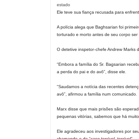
estado
Ele teve sua fiança recusada para enfrent
A polícia alega que Baghsarian foi primei
torturado e morto antes de seu corpo se
O detetive inspetor-chefe Andrew Marks di
“Embora a família do Sr. Bagsarian receb
a perda do pai e do avô”, disse ele.
“Saudamos a notícia das recentes detenç
avô”, afirmou a família num comunicado.
Marx disse que mais prisões são espera
pequenas vitórias, sabemos que há muito m
Ele agradeceu aos investigadores por seu
chamando-o de “caso terrível, terrível”.