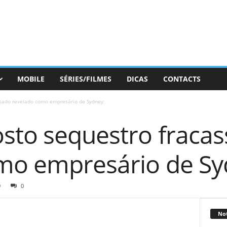
MOBILE
SÉRIES/FILMES
DICAS
CONTACTS
ssado revelado como empresário de Sydney
osto sequestro fraca
mo empresário de S
9
0
Not