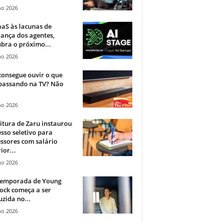
ho 2026
aS às lacunas de
ança dos agentes,
bra o próximo...
ho 2026
onsegue ouvir o que
 passando na TV? Não
.
ho 2026
itura de Zaru instaurou
sso seletivo para
ssores com salário
ior...
ho 2026
 temporada de Young
ock começa a ser
zida no...
ho 2026