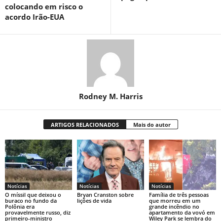
colocando em risco o
acordo Irão-EUA
Rodney M. Harris
ARTIGOS RELACIONADOS
Mais do autor
Notícias
Notícias
Notícias
O míssil que deixou o
Bryan Cranston sobre
Família de três pessoas
buraco no fundo da
lições de vida
que morreu em um
Polônia era
grande incêndio no
provavelmente russo, diz
apartamento da vovó em
primeiro-ministro
Wiley Park se lembra do