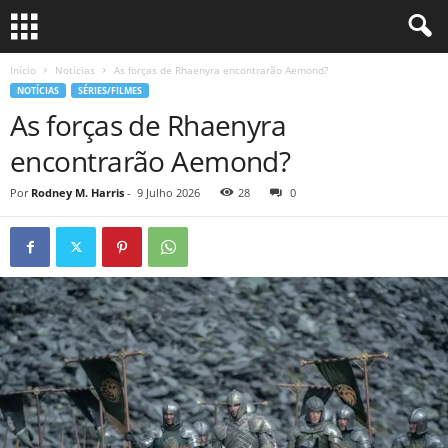
Início
Notícias
As forças de Rhaenyra encontrarão Aemond?
NOTÍCIAS
SÉRIES/FILMES
As forças de Rhaenyra
encontrarão Aemond?
Por
Rodney M. Harris
-
9 Julho 2026
28
0