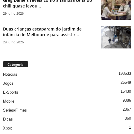
Greg Daniels revela como a famosa cena do
chili quase levou...
29 Julho 2026
Duas crianças escaparam do jardim de
infância de Melbourne para assistir...
29 Julho 2026
Categoria
198533
Notícias
26549
Jogos
15430
E-Sports
9086
Mobile
2867
Séries/Filmes
860
Dicas
1
Xbox