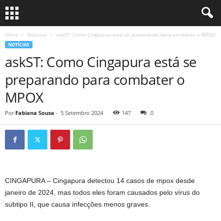
Início
Notícias
askST: Como Cingapura está se preparando para combater o MPOX
NOTÍCIAS
askST: Como Cingapura está se
preparando para combater o
MPOX
Por
Fabiana Sousa
-
5 Setembro 2024
147
0
CINGAPURA – Cingapura detectou 14 casos de mpox desde
janeiro de 2024, mas todos eles foram causados ​​pelo vírus do
subtipo II, que causa infecções menos graves.