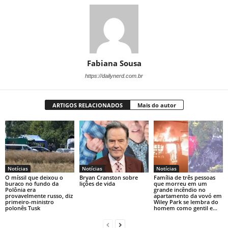
Fabiana Sousa
https://dailynerd.com.br
ARTIGOS RELACIONADOS
Mais do autor
Notícias
Notícias
Notícias
O míssil que deixou o
Bryan Cranston sobre
Família de três pessoas
buraco no fundo da
lições de vida
que morreu em um
Polônia era
grande incêndio no
provavelmente russo, diz
apartamento da vovó em
primeiro-ministro
Wiley Park se lembra do
polonês Tusk
homem como gentil e...