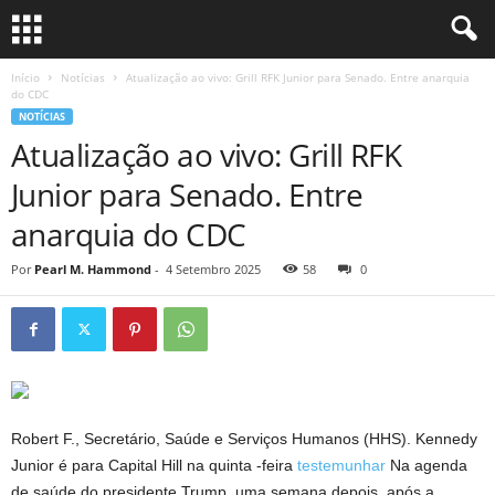
Início
Notícias
Atualização ao vivo: Grill RFK Junior para Senado. Entre anarquia
do CDC
NOTÍCIAS
Atualização ao vivo: Grill RFK
Junior para Senado. Entre
anarquia do CDC
Por
Pearl M. Hammond
-
4 Setembro 2025
58
0
Robert F., Secretário, Saúde e Serviços Humanos (HHS). Kennedy
Junior é para Capital Hill na quinta -feira
testemunhar
Na agenda
de saúde do presidente Trump, uma semana depois, após a