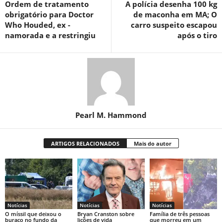
Ordem de tratamento
A polícia desenha 100 kg
obrigatório para Doctor
de maconha em MA; O
Who Houded, ex -
carro suspeito escapou
namorada e a restringiu
após o tiro
Pearl M. Hammond
ARTIGOS RELACIONADOS
Mais do autor
Notícias
Notícias
Notícias
O míssil que deixou o
Bryan Cranston sobre
Família de três pessoas
buraco no fundo da
lições de vida
que morreu em um