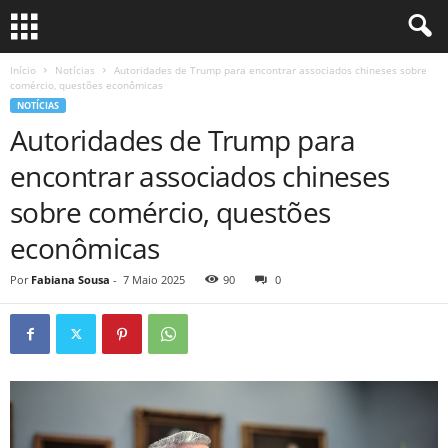
Início
Notícias
Autoridades de Trump para encontrar associados chineses sobre
comércio, questões econômicas
NOTÍCIAS
Autoridades de Trump para
encontrar associados chineses
sobre comércio, questões
econômicas
Por
Fabiana Sousa
-
7 Maio 2025
90
0