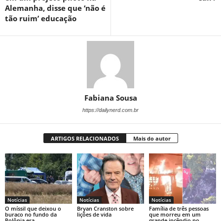
Alemanha, disse que ‘não é
tão ruim’ educação
Fabiana Sousa
https://dailynerd.com.br
ARTIGOS RELACIONADOS
Mais do autor
Notícias
Notícias
Notícias
O míssil que deixou o
Bryan Cranston sobre
Família de três pessoas
buraco no fundo da
lições de vida
que morreu em um
Polônia era
grande incêndio no