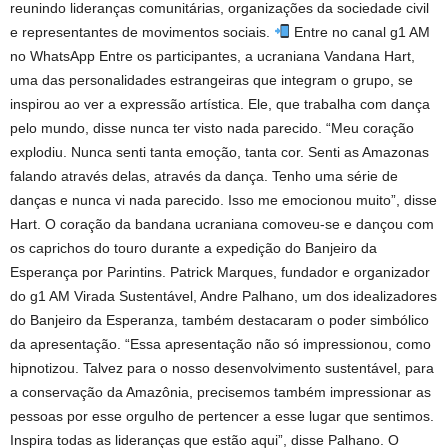
reunindo lideranças comunitárias, organizações da sociedade civil
e representantes de movimentos sociais.
Entre no canal g1 AM
no WhatsApp Entre os participantes, a ucraniana Vandana Hart,
uma das personalidades estrangeiras que integram o grupo, se
inspirou ao ver a expressão artística. Ele, que trabalha com dança
pelo mundo, disse nunca ter visto nada parecido. “Meu coração
explodiu. Nunca senti tanta emoção, tanta cor. Senti as Amazonas
falando através delas, através da dança. Tenho uma série de
danças e nunca vi nada parecido. Isso me emocionou muito”, disse
Hart. O coração da bandana ucraniana comoveu-se e dançou com
os caprichos do touro durante a expedição do Banjeiro da
Esperança por Parintins. Patrick Marques, fundador e organizador
do g1 AM Virada Sustentável, Andre Palhano, um dos idealizadores
do Banjeiro da Esperanza, também destacaram o poder simbólico
da apresentação. “Essa apresentação não só impressionou, como
hipnotizou. Talvez para o nosso desenvolvimento sustentável, para
a conservação da Amazônia, precisemos também impressionar as
pessoas por esse orgulho de pertencer a esse lugar que sentimos.
Inspira todas as lideranças que estão aqui”, disse Palhano. O