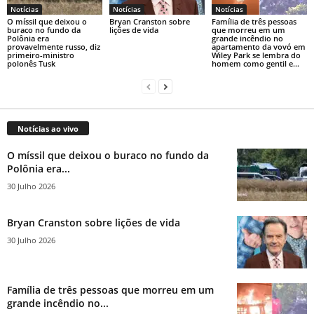
Notícias
Notícias
Notícias
O míssil que deixou o
Bryan Cranston sobre
Família de três pessoas
buraco no fundo da
lições de vida
que morreu em um
Polônia era
grande incêndio no
provavelmente russo, diz
apartamento da vovó em
primeiro-ministro
Wiley Park se lembra do
polonês Tusk
homem como gentil e...
Notícias ao vivo
O míssil que deixou o buraco no fundo da
Polônia era...
30 Julho 2026
Bryan Cranston sobre lições de vida
30 Julho 2026
Família de três pessoas que morreu em um
grande incêndio no...