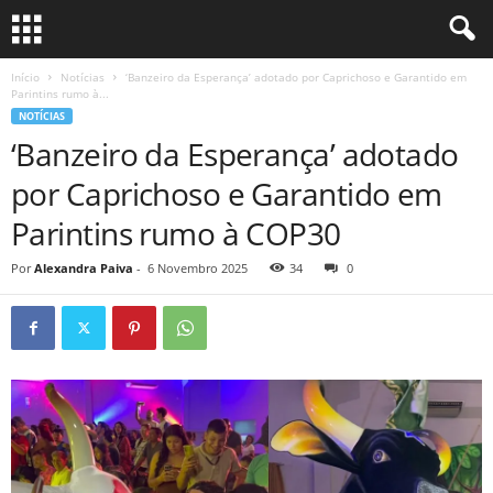
Início
Notícias
‘Banzeiro da Esperança’ adotado por Caprichoso e Garantido em
Parintins rumo à...
NOTÍCIAS
‘Banzeiro da Esperança’ adotado
por Caprichoso e Garantido em
Parintins rumo à COP30
Por
Alexandra Paiva
-
6 Novembro 2025
34
0