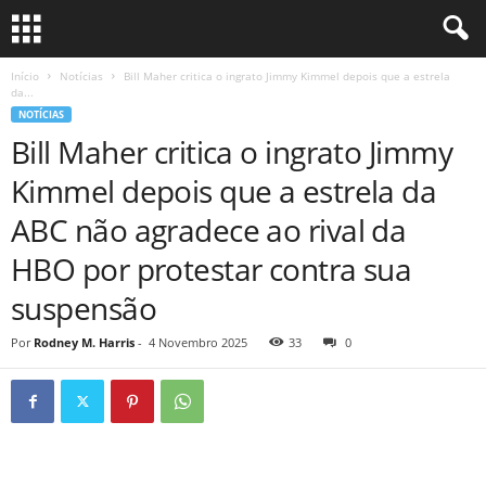
Início
Notícias
Bill Maher critica o ingrato Jimmy Kimmel depois que a estrela
da...
NOTÍCIAS
Bill Maher critica o ingrato Jimmy
Kimmel depois que a estrela da
ABC não agradece ao rival da
HBO por protestar contra sua
suspensão
Por
Rodney M. Harris
-
4 Novembro 2025
33
0