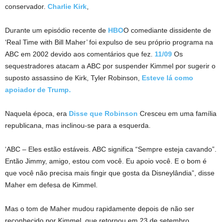
conservador.
Charlie Kirk
,
Durante um episódio recente de
HBO
O comediante dissidente de
‘Real Time with Bill Maher’ foi expulso de seu próprio programa na
ABC em 2002 devido aos comentários que fez.
11/09
Os
sequestradores atacam a ABC por suspender Kimmel por sugerir o
suposto assassino de Kirk, Tyler Robinson,
Esteve lá como
apoiador de Trump.
Naquela época, era
Disse que Robinson
Cresceu em uma família
republicana, mas inclinou-se para a esquerda.
‘ABC – Eles estão estáveis. ABC significa “Sempre esteja cavando”.
Então Jimmy, amigo, estou com você. Eu apoio você. E o bom é
que você não precisa mais fingir que gosta da Disneylândia”, disse
Maher em defesa de Kimmel.
Mas o tom de Maher mudou rapidamente depois de não ser
reconhecido por Kimmel, que retornou em 23 de setembro.