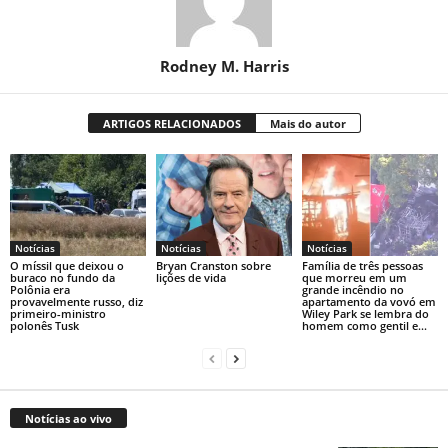
Rodney M. Harris
ARTIGOS RELACIONADOS
Mais do autor
Notícias
Notícias
Notícias
O míssil que deixou o
Bryan Cranston sobre
Família de três pessoas
buraco no fundo da
lições de vida
que morreu em um
Polônia era
grande incêndio no
provavelmente russo, diz
apartamento da vovó em
primeiro-ministro
Wiley Park se lembra do
polonês Tusk
homem como gentil e...
Notícias ao vivo