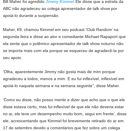
Bill Maher foi agredido
Jimmy Kimmel
Ele disse que a estrela da
ABC não agradeceu ao colega apresentador de talk show por
apoiá-lo durante a suspensão.
Maher, 69, chamou Kimmel em seu podcast ‘Club Random’ na
segunda-feira e disse ao ator e comediante Michael Rapaport que
ela sente que o polêmico apresentador de talk show noturno não
se importa mais com ela porque se esqueceu de agradecê-la por
seu apoio.
‘Olha, aparentemente Jimmy não gosta mais de mim porque
agradeceu a todos, menos a mim. E eu fui inflexível, inflexível em
apoiá-lo naquela semana e na semana seguinte”, disse Maher.
‘Como eu disse, não posso mentir e dizer que acho que o que ele
disse estava certo, mas fui inflexível de que ele não deveria estar
no ar, ele teve um desempenho muito bom, segui em frente’, disse
ele, acrescentando que Kimmel foi brevemente retirado do ar em
17 de setembro devido a comentários que fez sobre um colega