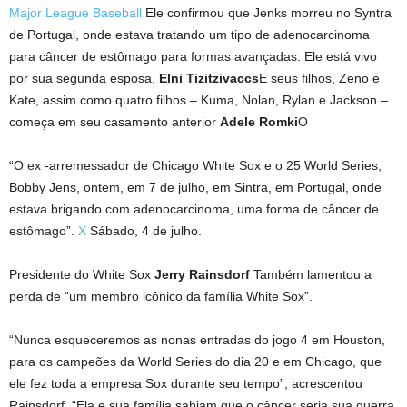
Major League Baseball
Ele confirmou que Jenks morreu no Syntra
de Portugal, onde estava tratando um tipo de adenocarcinoma
para câncer de estômago para formas avançadas. Ele está vivo
por sua segunda esposa,
Elni Tizitzivaccs
E seus filhos, Zeno e
Kate, assim como quatro filhos – Kuma, Nolan, Rylan e Jackson –
começa em seu casamento anterior
Adele Romki
O
“O ex -arremessador de Chicago White Sox e o 25 World Series,
Bobby Jens, ontem, em 7 de julho, em Sintra, em Portugal, onde
estava brigando com adenocarcinoma, uma forma de câncer de
estômago”.
X
Sábado, 4 de julho.
Presidente do White Sox
Jerry Rainsdorf
Também lamentou a
perda de “um membro icônico da família White Sox”.
“Nunca esqueceremos as nonas entradas do jogo 4 em Houston,
para os campeões da World Series do dia 20 e em Chicago, que
ele fez toda a empresa Sox durante seu tempo”, acrescentou
Rainsdorf. “Ela e sua família sabiam que o câncer seria sua guerra