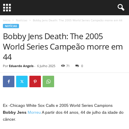
Início
Notícias
Bobby Jens Death: The 2005 World Series Campeão morre em 44
NOTÍCIAS
Bobby Jens Death: The 2005
World Series Campeão morre em
44
Por
Eduardo Angels
-
6 Julho 2025
71
0
Ex -Chicago White Sox Calls e 2005 World Series Campions
Bobby Jens
Morreu
A partir dos 44 anos, 44 de julho da idade do
câncer.