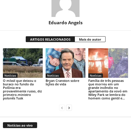
Eduardo Angels
ARTIGOS RELACIONADOS
Mais do autor
Notícias
Notícias
Notícias
O míssil que deixou o
Bryan Cranston sobre
Família de três pessoas
buraco no fundo da
lições de vida
que morreu em um
Polônia era
grande incêndio no
provavelmente russo, diz
apartamento da vovó em
primeiro-ministro
Wiley Park se lembra do
polonês Tusk
homem como gentil e...
Notícias ao vivo