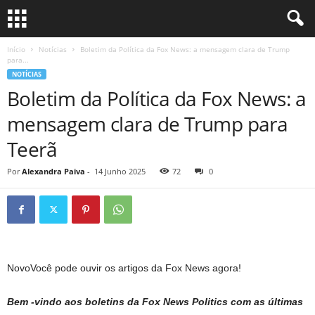
Início
Notícias
Boletim da Política da Fox News: a mensagem clara de Trump
para...
NOTÍCIAS
Boletim da Política da Fox News: a
mensagem clara de Trump para
Teerã
Por
Alexandra Paiva
-
14 Junho 2025
72
0
Novo
Você pode ouvir os artigos da Fox News agora!
Bem -vindo aos boletins da Fox News Politics com as últimas