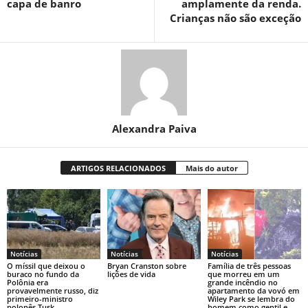
capa de banro
amplamente da renda.
Crianças não são exceção
Alexandra Paiva
ARTIGOS RELACIONADOS
Mais do autor
Notícias
Notícias
Notícias
O míssil que deixou o
Bryan Cranston sobre
Família de três pessoas
buraco no fundo da
lições de vida
que morreu em um
Polônia era
grande incêndio no
provavelmente russo, diz
apartamento da vovó em
primeiro-ministro
Wiley Park se lembra do
polonês Tusk
homem como gentil e...