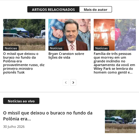
ARTIGOS RELACIONADOS
Mais do autor
Notícias
Notícias
Notícias
O míssil que deixou o
Bryan Cranston sobre
Família de três pessoas
buraco no fundo da
lições de vida
que morreu em um
Polônia era
grande incêndio no
provavelmente russo, diz
apartamento da vovó em
primeiro-ministro
Wiley Park se lembra do
polonês Tusk
homem como gentil e...
Notícias ao vivo
O míssil que deixou o buraco no fundo da
Polônia era...
30 Julho 2026