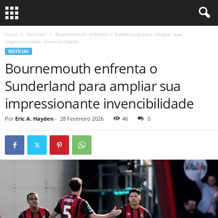
Início
Notícias
Bournemouth enfrenta o Sunderland para ampliar sua
impressionante invencibilidade
NOTÍCIAS
Bournemouth enfrenta o
Sunderland para ampliar sua
impressionante invencibilidade
Por
Eric A. Hayden
-
28 Fevereiro 2026
46
0