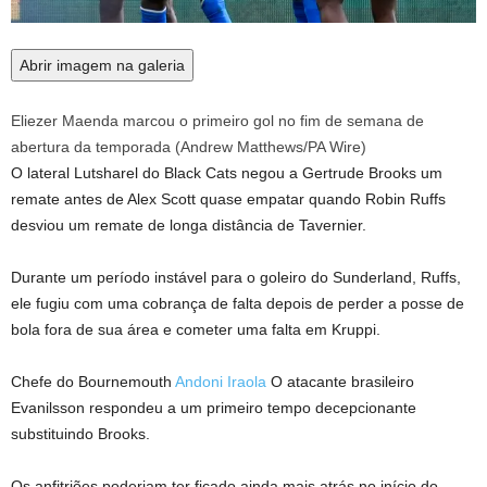
Abrir imagem na galeria
Eliezer Maenda marcou o primeiro gol no fim de semana de
abertura da temporada
(
Andrew Matthews/PA Wire
)
O lateral Lutsharel do Black Cats negou a Gertrude Brooks um
remate antes de Alex Scott quase empatar quando Robin Ruffs
desviou um remate de longa distância de Tavernier.
Durante um período instável para o goleiro do Sunderland, Ruffs,
ele fugiu com uma cobrança de falta depois de perder a posse de
bola fora de sua área e cometer uma falta em Kruppi.
Chefe do Bournemouth
Andoni Iraola
O atacante brasileiro
Evanilsson respondeu a um primeiro tempo decepcionante
substituindo Brooks.
Os anfitriões poderiam ter ficado ainda mais atrás no início do