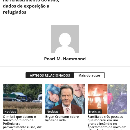
dados de exposição a
refugiados
Pearl M. Hammond
ARTIGOS RELACIONADOS
Mais do autor
Notícias
Notícias
Notícias
O míssil que deixou o
Bryan Cranston sobre
Família de três pessoas
buraco no fundo da
lições de vida
que morreu em um
Polônia era
grande incêndio no
provavelmente russo, diz
apartamento da vovó em