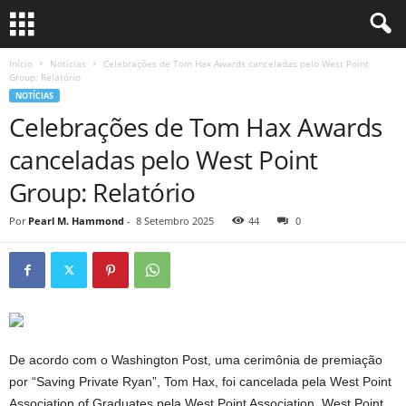
Início
Notícias
Celebrações de Tom Hax Awards canceladas pelo West Point
Group: Relatório
NOTÍCIAS
Celebrações de Tom Hax Awards
canceladas pelo West Point
Group: Relatório
Por
Pearl M. Hammond
-
8 Setembro 2025
44
0
De acordo com o Washington Post, uma cerimônia de premiação
por “Saving Private Ryan”, Tom Hax, foi cancelada pela West Point
Association of Graduates pela West Point Association, West Point,