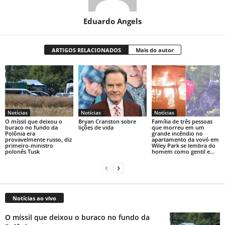
Eduardo Angels
ARTIGOS RELACIONADOS
Mais do autor
Notícias
Notícias
Notícias
O míssil que deixou o
Bryan Cranston sobre
Família de três pessoas
buraco no fundo da
lições de vida
que morreu em um
Polônia era
grande incêndio no
provavelmente russo, diz
apartamento da vovó em
primeiro-ministro
Wiley Park se lembra do
polonês Tusk
homem como gentil e...
Notícias ao vivo
O míssil que deixou o buraco no fundo da