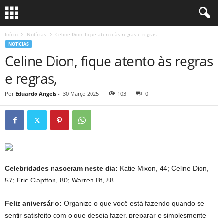
Início
Notícias
Celine Dion, fique atento às regras e regras,
NOTÍCIAS
Celine Dion, fique atento às regras
e regras,
Por
Eduardo Angels
-
30 Março 2025
103
0
Celebridades nasceram neste dia:
Katie Mixon, 44; Celine Dion,
57; Eric Claptton, 80; Warren Bt, 88.
Feliz aniversário:
Organize o que você está fazendo quando se
sentir satisfeito com o que deseja fazer, preparar e simplesmente