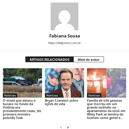
Fabiana Sousa
https://dailynerd.com.br
ARTIGOS RELACIONADOS
Mais do autor
Notícias
Notícias
Notícias
O míssil que deixou o
Bryan Cranston sobre
Família de três pessoas
buraco no fundo da
lições de vida
que morreu em um
Polônia era
grande incêndio no
provavelmente russo, diz
apartamento da vovó em
primeiro-ministro
Wiley Park se lembra do
polonês Tusk
homem como gentil e...