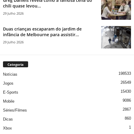
Greg Daniels revela como a famosa cena do
chili quase levou...
29 Julho 2026
Duas crianças escaparam do jardim de
infância de Melbourne para assistir...
29 Julho 2026
Categoria
198533
Notícias
26549
Jogos
15430
E-Sports
9086
Mobile
2867
Séries/Filmes
860
Dicas
1
Xbox