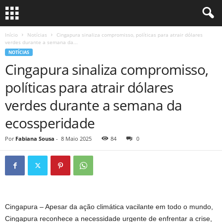
Início
Notícias
Cingapura sinaliza compromisso, políticas para atrair dólares
verdes durante a semana da...
NOTÍCIAS
Cingapura sinaliza compromisso,
políticas para atrair dólares
verdes durante a semana da
ecossperidade
Por
Fabiana Sousa
-
8 Maio 2025
84
0
Cingapura – Apesar da ação climática vacilante em todo o mundo,
Cingapura reconhece a necessidade urgente de enfrentar a crise,