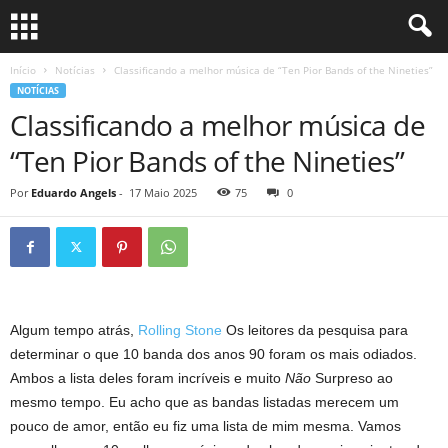
Início
Notícias
Classificando a melhor música de “Ten Pior Bands of the Nineties”
NOTÍCIAS
Classificando a melhor música de
“Ten Pior Bands of the Nineties”
Por
Eduardo Angels
-
17 Maio 2025
75
0
Algum tempo atrás,
Rolling Stone
Os leitores da pesquisa para
determinar o que 10 banda dos anos 90 foram os mais odiados.
Ambos a lista deles foram incríveis e muito
Não
Surpreso ao
mesmo tempo. Eu acho que as bandas listadas merecem um
pouco de amor, então eu fiz uma lista de mim mesma. Vamos