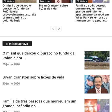
Notícias
Notícias
Notícias
O míssil que deixou o
Bryan Cranston sobre
Família de três pessoas
buraco no fundo da
lições de vida
que morreu em um
Polônia era
grande incêndio no
provavelmente russo, diz
apartamento da vovó em
primeiro-ministro
Wiley Park se lembra do
polonês Tusk
homem como gentil e...
Notícias ao vivo
O míssil que deixou o buraco no fundo da
Polônia era...
30 Julho 2026
Bryan Cranston sobre lições de vida
30 Julho 2026
Família de três pessoas que morreu em um
grande incêndio no...