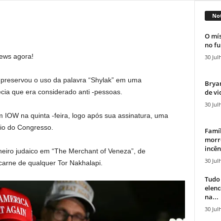
Not
O mís
no fu
News agora!
30 Jul
preservou o uso da palavra “Shylak” em uma
Bryan
de vi
cia que era considerado anti -pessoas.
30 Jul
 IOW na quinta -feira, logo após sua assinatura, uma
ício do Congresso.
Famíl
morr
incên
eiro judaico em “The Merchant of Veneza”, de
30 Jul
carne de qualquer Tor Nakhalapi.
Tudo 
elen
na...
30 Jul