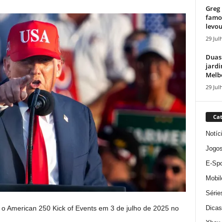
Greg 
famos
levou
29 Jul
Duas
jardi
Melbo
29 Jul
Cat
Notíc
Jogo
E-Spo
Mobil
Série
Dicas
 o American 250 Kick of Events em 3 de julho de 2025 no