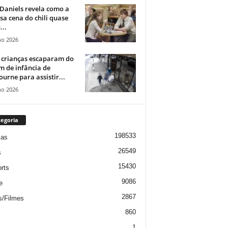
Daniels revela como a
a cena do chili quase
...
ho 2026
 crianças escaparam do
m de infância de
urne para assistir...
ho 2026
egoria
198533
ias
26549
s
15430
rts
9086
e
2867
s/Filmes
860
1