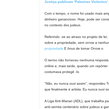
Justiça publicam ‘Palestras Violentos’ 
Com o tempo, o nome foi usado mais am
dinheiro ganancioso. Hoje, pode ser con
no contexto dos judeus.
Referindo -se ao atraso no projeto de le
sobre a propriedade, sem orrow a nenhu
propriedade
E ônus de tomar Orrow o.
O termo não forneceu nenhuma resposta 
online e, mais tarde, quando um repórter
costumava protegê -lo.
“Não, eu nunca ouvi assim”, respondeu T
que finalmente é artista. Eu nunca ouvi i
A Liga Anti-Manan (ADL), que trabalha pa
anti-semita centenário sobre judeus e ga