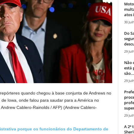
Moto
mult
atos 
30 Jul
Do Sa
segur
descu
29 Jul
Não c
está
são..
29 Jul
Prefe
 repórteres quando chegou à base conjunta de Andrews no
proce
ou de Iowa, onde falou para saudar para a América no
profe
to Andrew Cablero-Rainolds / AFP)
(Andrew Cablero-
super
29 Jul
A 2ª
strativa porque os funcionários do Departamento de
Sherl