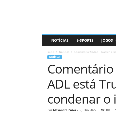
D
a
i
l
y
N
e
NOTÍCIAS
E-SPORTS
JOGOS
r
d
Início
Notícias
Comentário ‘Shyloc’ – Nadler, a 
NOTÍCIAS
Comentário ‘
ADL está Tr
condenar o 
Por
Alexandra Paiva
-
5 Julho 2025
101