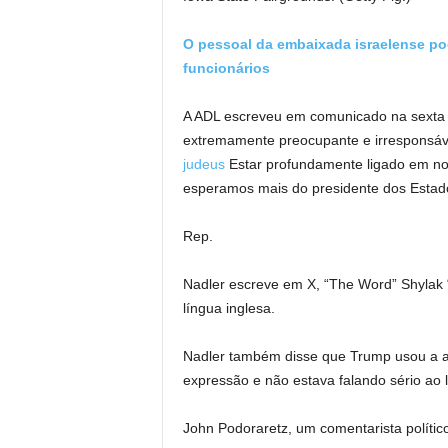
O pessoal da embaixada israelense po
funcionários
A ADL escreveu em comunicado na sexta -
extremamente preocupante e irresponsáve
judeus
Estar profundamente ligado em nos
esperamos mais do presidente dos Estado
Rep.
Nadler escreve em X, “The Word” Shylak “
língua inglesa.
Nadler também disse que Trump usou a as
expressão e não estava falando sério ao 
John Podoraretz, um comentarista político