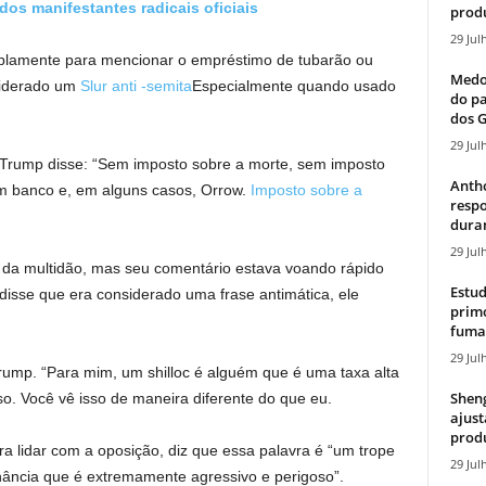
dos manifestantes radicais oficiais
produ
29 Jul
plamente para mencionar o empréstimo de tubarão ou
Medos
siderado um
Slur anti -semita
Especialmente quando usado
do pa
dos G
29 Jul
i, Trump disse: “Sem imposto sobre a morte, sem imposto
Antho
m banco e, em alguns casos, Orrow.
Imposto sobre a
resp
duran
29 Jul
da multidão, mas seu comentário estava voando rápido
Estud
 disse que era considerado uma frase antimática, ele
primo
fumaç
29 Jul
rump. “Para mim, um shilloc é alguém que é uma taxa alta
Sheng
sso. Você vê isso de maneira diferente do que eu.
ajust
produ
ra lidar com a oposição, diz que essa palavra é “um trope
29 Jul
nância que é extremamente agressivo e perigoso”.