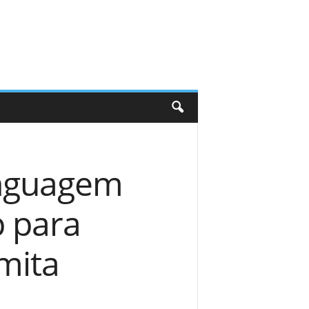
linguagem
 para
mita