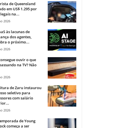
rista de Queensland
ado em US$ 1.295 por
ilegais na...
ho 2026
aS às lacunas de
ança dos agentes,
bra o próximo...
ho 2026
onsegue ouvir o que
 passando na TV? Não
.
ho 2026
itura de Zaru instaurou
sso seletivo para
ssores com salário
ior...
ho 2026
 temporada de Young
ock começa a ser