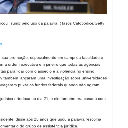
iticou Trump pelo uso da palavra.
(Tasos Catopodice/Getty
ws
em sua promoção, especialmente em campi da faculdade e
uma ordem executiva em janeiro que todas as agências
as para lidar com o assédio e a violência no ensino
ey também lançaram uma investigação sobre universidades
meaçaram puxar os fundos federais quando não agiram.
ão judaica ortodoxa no dia 21, e ele também era casado com
sidente, disse aos 25 anos que usou a palavra “escolha
omentário do grupo de assistência jurídica.