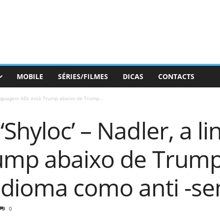
MOBILE
SÉRIES/FILMES
DICAS
CONTACTS
linguagem ADL está Trump abaixo de Trump...
Shyloc’ – Nadler, a 
ump abaixo de Trump
idioma como anti -se
0