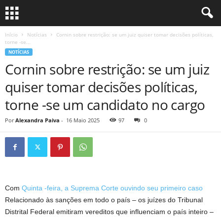
Início
Notícias
Cornin sobre restrição: se um juiz quiser tomar decisões políticas,
torne -se...
NOTÍCIAS
Cornin sobre restrição: se um juiz
quiser tomar decisões políticas,
torne -se um candidato no cargo
Por
Alexandra Paiva
-
16 Maio 2025
97
0
Com
Quinta -feira, a Suprema Corte ouvindo seu primeiro caso
Relacionado às sanções em todo o país – os juízes do Tribunal
Distrital Federal emitiram vereditos que influenciam o país inteiro –