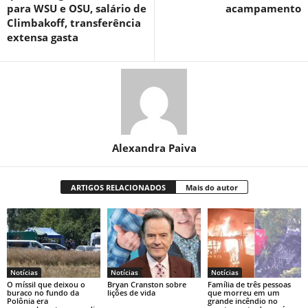
para WSU e OSU, salário de
acampamento
Climbakoff, transferência
extensa gasta
Alexandra Paiva
ARTIGOS RELACIONADOS
Mais do autor
Notícias
Notícias
Notícias
O míssil que deixou o
Bryan Cranston sobre
Família de três pessoas
buraco no fundo da
lições de vida
que morreu em um
Polônia era
grande incêndio no