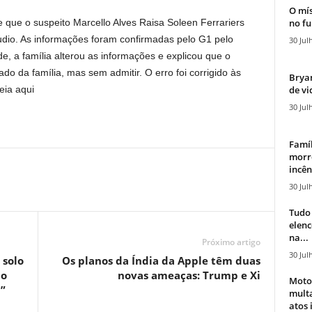
O mís
no fu
e que o suspeito Marcello Alves Raisa Soleen Ferrariers
udio. As informações foram confirmadas pelo G1 pelo
30 Jul
de, a família alterou as informações e explicou que o
o da família, mas sem admitir. O erro foi corrigido às
Bryan
de vi
eia aqui
30 Jul
Famíl
morr
incên
30 Jul
Tudo 
elen
na...
Próximo artigo
30 Jul
 solo
Os planos da Índia da Apple têm duas
 o
novas ameaças: Trump e Xi
Moto
”
mult
atos 