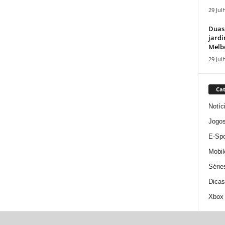
29 Jul
Duas
jardi
Melbo
29 Jul
Cat
Notíc
Jogo
E-Spo
Mobil
Série
Dicas
Xbox