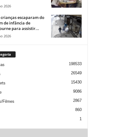
ho 2026
 crianças escaparam do
m de infância de
urne para assistir...
ho 2026
egoria
198533
ias
26549
s
15430
rts
9086
e
2867
s/Filmes
860
1