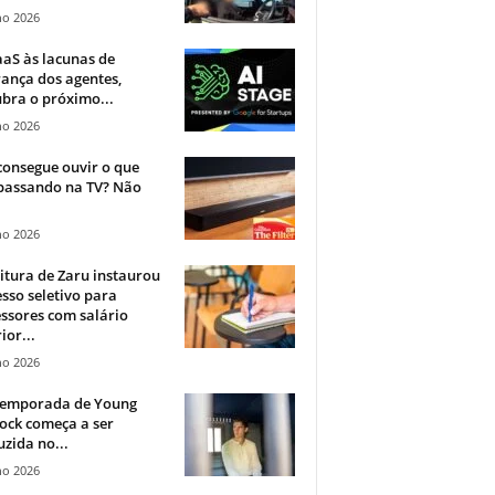
ho 2026
aS às lacunas de
ança dos agentes,
bra o próximo...
ho 2026
onsegue ouvir o que
 passando na TV? Não
.
ho 2026
itura de Zaru instaurou
sso seletivo para
ssores com salário
ior...
ho 2026
 temporada de Young
ock começa a ser
zida no...
ho 2026