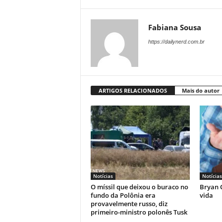
Fabiana Sousa
https://dailynerd.com.br
ARTIGOS RELACIONADOS
Mais do autor
Notícias
Notícias
O míssil que deixou o buraco no
Bryan C
fundo da Polônia era
vida
provavelmente russo, diz
primeiro-ministro polonês Tusk