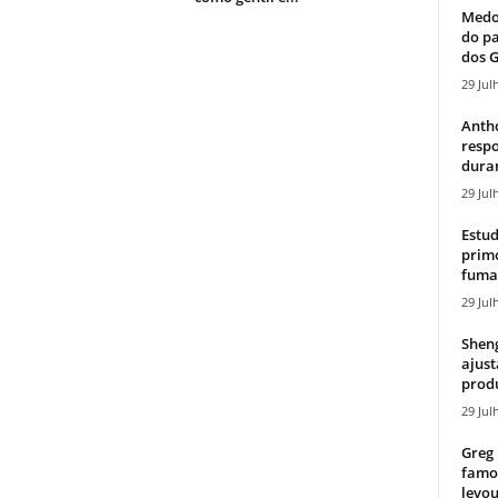
Medos
do pa
dos G
29 Jul
Antho
resp
duran
29 Jul
Estud
primo
fumaç
29 Jul
Sheng
ajust
produ
29 Jul
Greg 
famos
levou