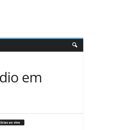
udio em
ícias ao vivo