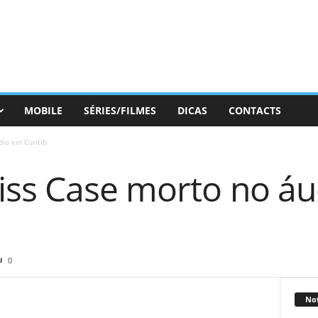
MOBILE
SÉRIES/FILMES
DICAS
CONTACTS
io em Curitib
iss Case morto no á
0
Not