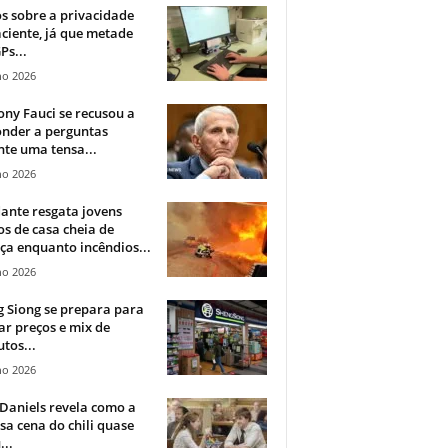
 sobre a privacidade
ciente, já que metade
Ps...
ho 2026
ny Fauci se recusou a
onder a perguntas
te uma tensa...
ho 2026
ante resgata jovens
s de casa cheia de
a enquanto incêndios...
ho 2026
 Siong se prepara para
ar preços e mix de
tos...
ho 2026
Daniels revela como a
a cena do chili quase
...