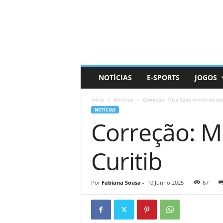
D
a
i
l
y
N
e
NOTÍCIAS
E-SPORTS
JOGOS
r
d
Início
Notícias
Correção: Miss Case morto no áud
NOTÍCIAS
Correção: M
Curitib
Por
Fabiana Sousa
-
10 Junho 2025
67