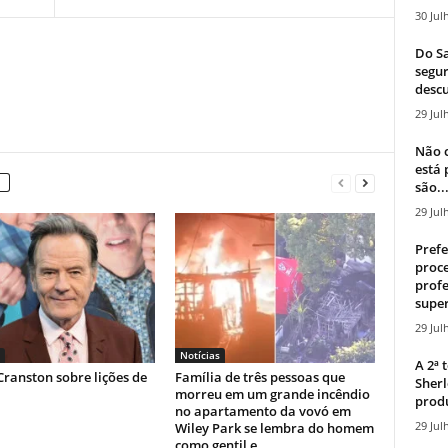
30 Jul
Do Sa
segur
descu
29 Jul
Não c
está
são..
29 Jul
Prefe
proce
profe
super
29 Jul
Notícias
A 2ª
ranston sobre lições de
Família de três pessoas que
Sherl
morreu em um grande incêndio
produ
no apartamento da vovó em
29 Jul
Wiley Park se lembra do homem
como gentil e...