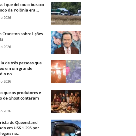
sil que deixou o buraco
ndo da Polônia era...
ho 2026
 Cranston sobre lições
da
ho 2026
ia de três pessoas que
eu em um grande
dio no...
ho 2026
o que os produtores e
co de Ghost contaram
ho 2026
rista de Queensland
ado em US$ 1.295 por
ilegais na...