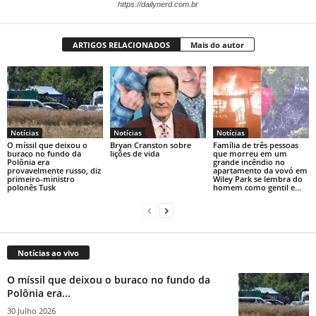
https://dailynerd.com.br
ARTIGOS RELACIONADOS
Mais do autor
Notícias
Notícias
Notícias
O míssil que deixou o
Bryan Cranston sobre
Família de três pessoas
buraco no fundo da
lições de vida
que morreu em um
Polônia era
grande incêndio no
provavelmente russo, diz
apartamento da vovó em
primeiro-ministro
Wiley Park se lembra do
polonês Tusk
homem como gentil e...
Notícias ao vivo
O míssil que deixou o buraco no fundo da
Polônia era...
30 Julho 2026