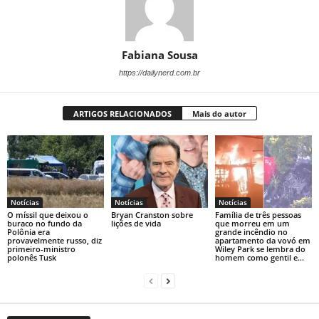
Fabiana Sousa
https://dailynerd.com.br
ARTIGOS RELACIONADOS
Mais do autor
Notícias
Notícias
Notícias
O míssil que deixou o
Bryan Cranston sobre
Família de três pessoas
buraco no fundo da
lições de vida
que morreu em um
Polônia era
grande incêndio no
provavelmente russo, diz
apartamento da vovó em
primeiro-ministro
Wiley Park se lembra do
polonês Tusk
homem como gentil e...