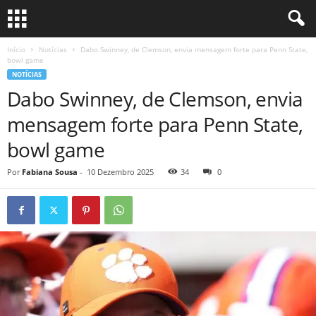
Início
Notícias
Dabo Swinney, de Clemson, envia mensagem forte para Penn State,
bowl game
NOTÍCIAS
Dabo Swinney, de Clemson, envia
mensagem forte para Penn State,
bowl game
Por
Fabiana Sousa
-
10 Dezembro 2025
34
0