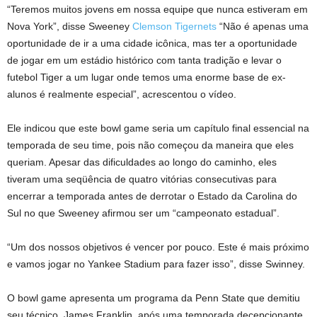
“Teremos muitos jovens em nossa equipe que nunca estiveram em
Nova York”, disse Sweeney
Clemson Tigernets
“Não é apenas uma
oportunidade de ir a uma cidade icônica, mas ter a oportunidade
de jogar em um estádio histórico com tanta tradição e levar o
futebol Tiger a um lugar onde temos uma enorme base de ex-
alunos é realmente especial”, acrescentou o vídeo.
Ele indicou que este bowl game seria um capítulo final essencial na
temporada de seu time, pois não começou da maneira que eles
queriam. Apesar das dificuldades ao longo do caminho, eles
tiveram uma seqüência de quatro vitórias consecutivas para
encerrar a temporada antes de derrotar o Estado da Carolina do
Sul no que Sweeney afirmou ser um “campeonato estadual”.
“Um dos nossos objetivos é vencer por pouco. Este é mais próximo
e vamos jogar no Yankee Stadium para fazer isso”, disse Swinney.
O bowl game apresenta um programa da Penn State que demitiu
seu técnico, James Franklin, após uma temporada decepcionante.