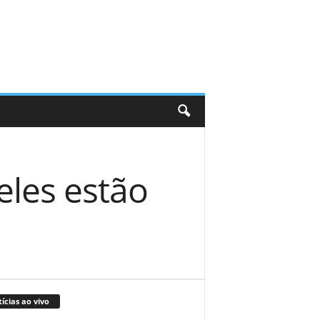
eles estão
ícias ao vivo