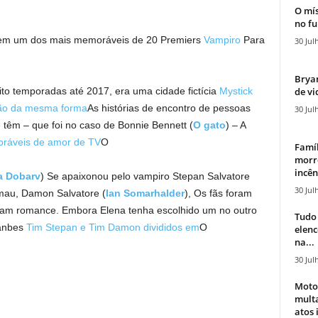
O mís
no fu
em um dos mais memoráveis ​​de 20 Premiers
Vampiro
Para
30 Jul
Bryan
de vi
o temporadas até 2017, era uma cidade fictícia
Mystick
ão da mesma forma
As histórias de encontro de pessoas
30 Jul
têm – que foi no caso de Bonnie Bennett (
O gato
) – A
ráveis ​​de amor de TV
O
Famíl
morr
incên
a Dobarv
) Se apaixonou pelo vampiro Stepan Salvatore
30 Jul
mau, Damon Salvatore (
Ian Somarhalder
), Os fãs foram
eriam romance. Embora Elena tenha escolhido um no outro
Tudo 
fanbes
Tim Stepan e Tim Damon divididos em
O
elen
na...
30 Jul
Moto
mult
atos 