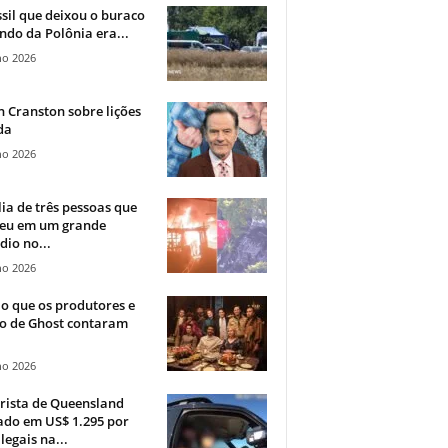
sil que deixou o buraco
ndo da Polônia era...
ho 2026
 Cranston sobre lições
da
ho 2026
ia de três pessoas que
eu em um grande
dio no...
ho 2026
o que os produtores e
co de Ghost contaram
ho 2026
rista de Queensland
ado em US$ 1.295 por
ilegais na...