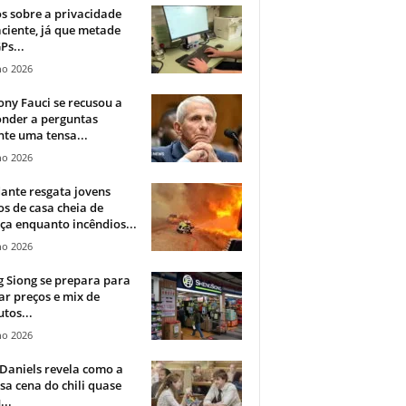
 sobre a privacidade
ciente, já que metade
Ps...
ho 2026
ny Fauci se recusou a
onder a perguntas
te uma tensa...
ho 2026
ante resgata jovens
s de casa cheia de
a enquanto incêndios...
ho 2026
 Siong se prepara para
ar preços e mix de
tos...
ho 2026
Daniels revela como a
a cena do chili quase
...