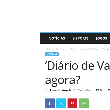
D
a
i
l
y
N
e
NOTÍCIAS
E-SPORTS
JOGOS
r
d
Início
Notícias
‘Diário de Vampire’ Elenco: Onde
NOTÍCIAS
‘Diário de V
agora?
Por
Eduardo Angels
-
15 Maio 2025
85