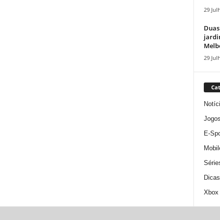
29 Jul
Duas
jardi
Melbo
29 Jul
Cat
Notíc
Jogo
E-Spo
Mobil
Série
Dicas
Xbox