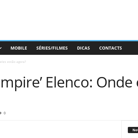
MOBILE
SÉRIES/FILMES
DICAS
CONTACTS
 eles estão agora?
ampire’ Elenco: Onde 
0
Not