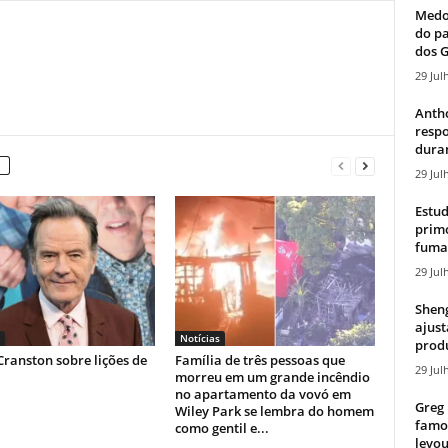
Medos
do pa
dos G
29 Jul
Antho
resp
duran
29 Jul
Estud
primo
fumaç
29 Jul
Sheng
ajust
Notícias
produ
ranston sobre lições de
Família de três pessoas que
29 Jul
morreu em um grande incêndio
no apartamento da vovó em
Greg 
Wiley Park se lembra do homem
famos
como gentil e...
levou