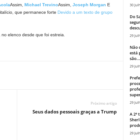
Acola
Assim,
Michael Trevino
Assim,
Joseph Morgan
E
30 Jul
italício, que permanece forte
Devido a um texto de grupo
Do Sa
segur
descu
 no elenco desde que foi estreia.
29 Jul
Não c
está
são..
29 Jul
Prefe
proce
profe
super
29 Jul
Próximo artigo
Seus dados pessoais graças a Trump
A 2ª
Sherl
produ
29 Jul