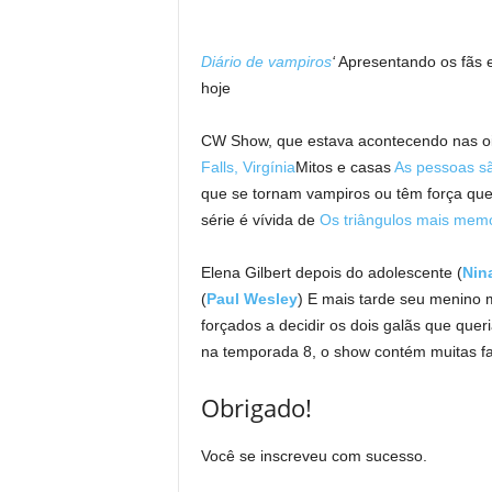
Diário de vampiros
‘
Apresentando os fãs 
hoje
CW Show, que estava acontecendo nas oit
Falls, Virgínia
Mitos e casas
As pessoas s
que se tornam vampiros ou têm força que 
série é vívida de
Os triângulos mais memo
Elena Gilbert depois do adolescente (
Nin
(
Paul Wesley
) E mais tarde seu menino 
forçados a decidir os dois galãs que qu
na temporada 8, o show contém muitas 
Obrigado!
Você se inscreveu com sucesso.