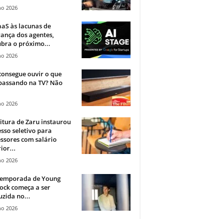
ho 2026
aS às lacunas de
ança dos agentes,
bra o próximo...
ho 2026
onsegue ouvir o que
 passando na TV? Não
.
ho 2026
itura de Zaru instaurou
sso seletivo para
ssores com salário
ior...
ho 2026
 temporada de Young
ock começa a ser
zida no...
ho 2026