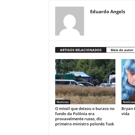
Eduardo Angels
ARTIGOS RELACIONADOS
Mais do autor
Notícias
Notícias
O míssil que deixou o buraco no
Bryan C
fundo da Polônia era
vida
provavelmente russo, diz
primeiro-ministro polonês Tusk