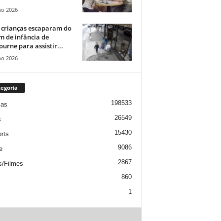
ho 2026
 crianças escaparam do
m de infância de
urne para assistir...
ho 2026
egoria
198533
ias
26549
s
15430
rts
9086
e
2867
s/Filmes
860
1