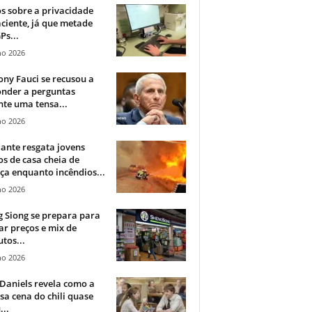
 sobre a privacidade
ciente, já que metade
Ps...
ho 2026
ny Fauci se recusou a
onder a perguntas
te uma tensa...
ho 2026
ante resgata jovens
s de casa cheia de
a enquanto incêndios...
ho 2026
 Siong se prepara para
ar preços e mix de
tos...
ho 2026
Daniels revela como a
a cena do chili quase
...