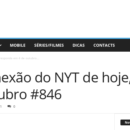
MOBILE
SÉRIES/FILMES
DICAS
CONTACTS
responda em 4 de outubro...
nexão do NYT de hoje
ubro #846
1
0
Not