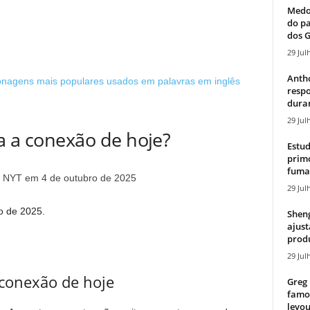
Medos
do pa
dos G
29 Jul
Antho
nagens mais populares usados ​​em palavras em inglês
resp
duran
29 Jul
a a conexão de hoje?
Estud
primo
fumaç
29 Jul
o de 2025.
Sheng
ajust
produ
29 Jul
 conexão de hoje
Greg 
famos
levou