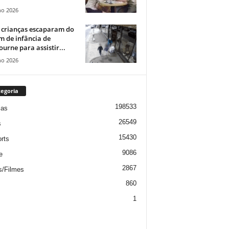
ho 2026
 crianças escaparam do
m de infância de
urne para assistir...
ho 2026
egoria
198533
ias
26549
s
15430
rts
9086
e
2867
s/Filmes
860
1