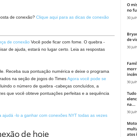
O mís
no fu
osta de conexão?
Clique aqui para as dicas de conexão
30 Jul
Bryan
de vi
eça de conexão
Você pode ficar com fome. O quebra -
30 Jul
isar de ajuda, estará no lugar certo. Leia as respostas
Famíl
morr
e. Receba sua pontuação numérica e deixe o programa
incên
strados na seção de jogos do Times
Agora você pode se
30 Jul
cluindo o número de quebra -cabeças concluídos, a
Tudo 
zes que você obteve pontuações perfeitas e a sequência
elen
na...
30 Jul
ara ajudá -lo a ganhar com conexões NYT todas as vezes
Moto
mult
nexão de hoje
atos 