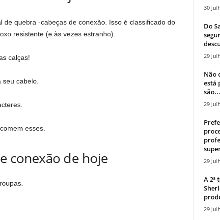
30 Jul
al de quebra -cabeças de conexão. Isso é classificado do
Do Sa
oxo resistente (e às vezes estranho).
segur
descu
29 Jul
as calças!
Não c
a seu cabelo.
está
são..
29 Jul
acteres.
Prefe
s comem esses.
proce
profe
super
e conexão de hoje
29 Jul
A 2ª
 roupas.
Sherl
produ
29 Jul