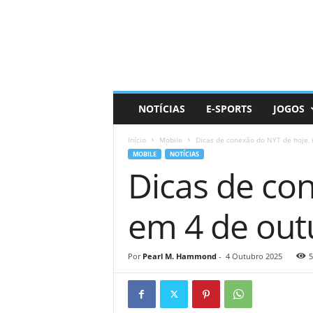
D
a
i
l
y
N
e
NOTÍCIAS
E-SPORTS
JOGOS
r
d
Início
Mobile
Dicas de conexão do NYT de hoje, 
MOBILE
NOTÍCIAS
Dicas de co
em 4 de out
Por
Pearl M. Hammond
-
4 Outubro 2025
5