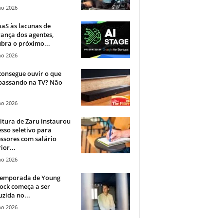
ho 2026
aS às lacunas de
ança dos agentes,
bra o próximo...
ho 2026
onsegue ouvir o que
 passando na TV? Não
.
ho 2026
itura de Zaru instaurou
sso seletivo para
ssores com salário
ior...
ho 2026
 temporada de Young
ock começa a ser
zida no...
ho 2026