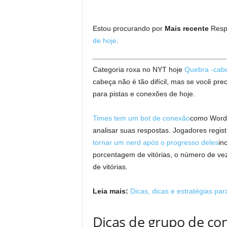
Estou procurando por
Mais recente
Resp
de hoje
.
Categoria roxa no NYT hoje
Quebra -cab
cabeça não é tão difícil, mas se você prec
para pistas e conexões de hoje.
Times tem um bot de conexão
como Wordl
analisar suas respostas. Jogadores regi
tornar um nerd após o progresso deles
in
porcentagem de vitórias, o número de ve
de vitórias.
Leia mais:
Dicas, dicas e estratégias p
Dicas de grupo de co