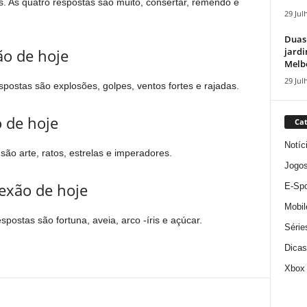
s. As quatro respostas são muito, consertar, remendo e
29 Jul
Duas
jardi
ão de hoje
Melbo
29 Jul
spostas são explosões, golpes, ventos fortes e rajadas.
 de hoje
Cat
Notíc
ão arte, ratos, estrelas e imperadores.
Jogo
nexão de hoje
E-Spo
Mobil
spostas são fortuna, aveia, arco -íris e açúcar.
Série
Dicas
Xbox