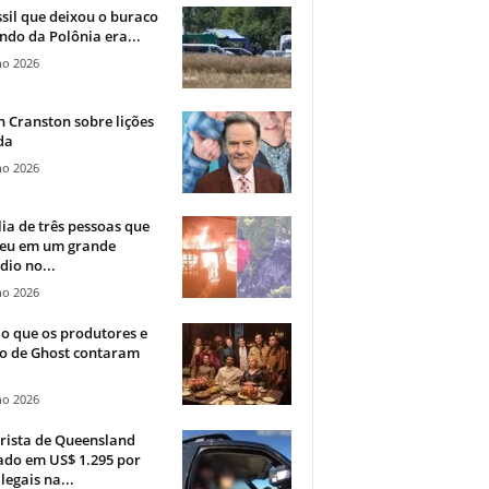
sil que deixou o buraco
ndo da Polônia era...
ho 2026
 Cranston sobre lições
da
ho 2026
ia de três pessoas que
eu em um grande
dio no...
ho 2026
o que os produtores e
co de Ghost contaram
ho 2026
rista de Queensland
ado em US$ 1.295 por
ilegais na...