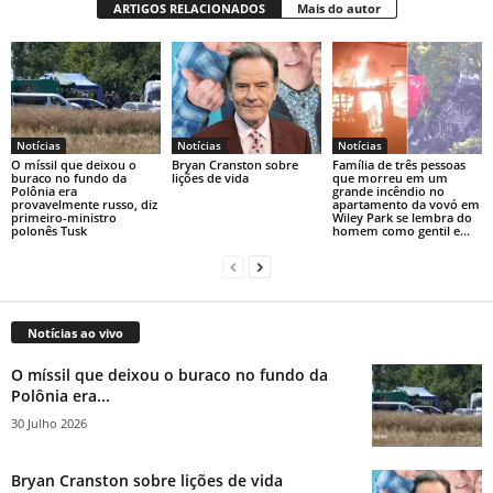
ARTIGOS RELACIONADOS
Mais do autor
Notícias
Notícias
Notícias
O míssil que deixou o
Bryan Cranston sobre
Família de três pessoas
buraco no fundo da
lições de vida
que morreu em um
Polônia era
grande incêndio no
provavelmente russo, diz
apartamento da vovó em
primeiro-ministro
Wiley Park se lembra do
polonês Tusk
homem como gentil e...
Notícias ao vivo
O míssil que deixou o buraco no fundo da
Polônia era...
30 Julho 2026
Bryan Cranston sobre lições de vida