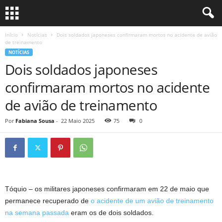
Início
Notícias
Dois soldados japoneses confirmaram mortos no acidente de avião
de treinamento
NOTÍCIAS
Dois soldados japoneses
confirmaram mortos no acidente
de avião de treinamento
Por
Fabiana Sousa
-
22 Maio 2025
75
0
Tóquio – os militares japoneses confirmaram em
22 de maio
que
permanece recuperado de
o acidente de um avião de treinamento
na semana passada
eram os de dois soldados.