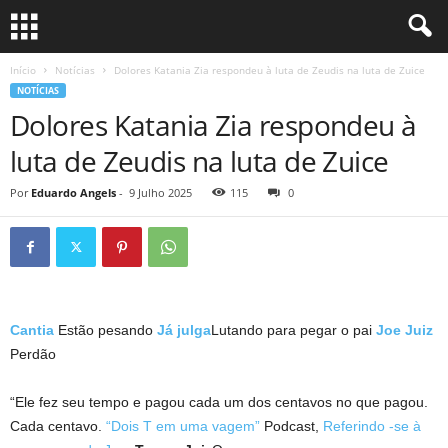
Início
Notícias
Dolores Katania Zia respondeu à luta de Zeudis na luta de Zuice
NOTÍCIAS
Dolores Katania Zia respondeu à
luta de Zeudis na luta de Zuice
Por
Eduardo Angels
-
9 Julho 2025
115
0
Cantia
Estão pesando
Já julga
Lutando para pegar o pai
Joe Juiz
Perdão
“Ele fez seu tempo e pagou cada um dos centavos no que pagou.
Cada centavo.
“Dois T em uma vagem”
Podcast,
Referindo -se à