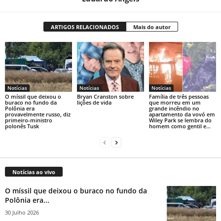
ARTIGOS RELACIONADOS
Mais do autor
Notícias
Notícias
Notícias
O míssil que deixou o
Bryan Cranston sobre
Família de três pessoas
buraco no fundo da
lições de vida
que morreu em um
Polônia era
grande incêndio no
provavelmente russo, diz
apartamento da vovó em
primeiro-ministro
Wiley Park se lembra do
polonês Tusk
homem como gentil e...
Notícias ao vivo
O míssil que deixou o buraco no fundo da
Polônia era...
30 Julho 2026