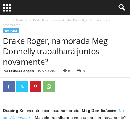
Início
Notícias
Drake Roger, namorada Meg Donnelly trabalhará juntos
novamente?
NOTÍCIAS
Drake Roger, namorada Meg
Donnelly trabalhará juntos
novamente?
Por
Eduardo Angels
-
15 Maio 2025
87
0
Dracing
Se encontrei com sua namorada,
Meg Donilie
Assim,
No
set
Winchester
– Mas ele trabalhará com seu parceiro novamente?