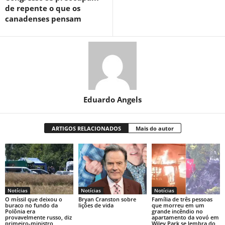
de repente o que os
canadenses pensam
Eduardo Angels
ARTIGOS RELACIONADOS
Mais do autor
Notícias
Notícias
Notícias
O míssil que deixou o
Bryan Cranston sobre
Família de três pessoas
buraco no fundo da
lições de vida
que morreu em um
Polônia era
grande incêndio no
provavelmente russo, diz
apartamento da vovó em
primeiro-ministro
Wiley Park se lembra do