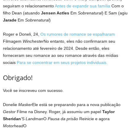
seguiram o relacionamento
Antes de expandir sua família
Com o
filho Dean (atuando
Jensen Actles
Em
Sobrenatural
) E Sam (agiu
Jarade
Em
Sobrenatural
)
Roger e Doneli, 24,
Os rumores de romance se espalharam
Filmagem
Winchester
No entanto, eles não confirmaram seu
relacionamento até fevereiro de 2024. Desde então, eles
forneceram seu romance ao seu romance através das mídias
sociais
Para se concentrar em seus projetos individuais.
Obrigado!
Você se inscreveu com sucesso.
Donelie
Masker
Ele está se preparando para a nova publicação
Gestor
Filme na Disney. Roger, já assumiu um papel
Taylor
Sheridan
‘S
Landman
O
Pausa da prisão
Reinicie e agora
Motorhead
O