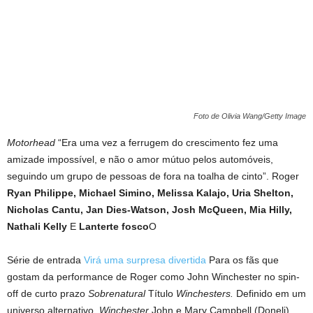
Foto de Olivia Wang/Getty Image
Motorhead
“Era uma vez a ferrugem do crescimento fez uma
amizade impossível, e não o amor mútuo pelos automóveis,
seguindo um grupo de pessoas de fora na toalha de cinto”. Roger
Ryan Philippe, Michael Simino, Melissa Kalajo, Uria Shelton,
Nicholas Cantu, Jan Dies-Watson, Josh McQueen, Mia Hilly,
Nathali Kelly
E
Lanterte fosco
O
Série de entrada
Virá uma surpresa divertida
Para os fãs que
gostam da performance de Roger como John Winchester no spin-
off de curto prazo
Sobrenatural
Título
Winchesters.
Definido em um
universo alternativo,
Winchester
John e Mary Campbell (Doneli)