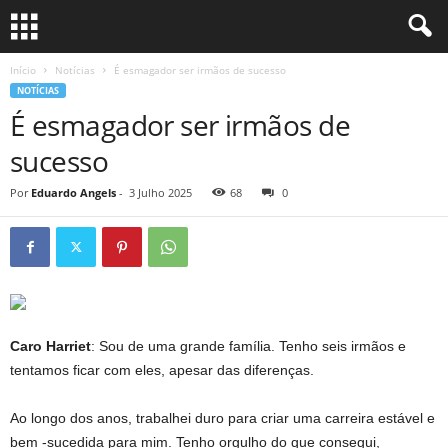
Início
Notícias
É esmagador ser irmãos de sucesso
NOTÍCIAS
É esmagador ser irmãos de
sucesso
Por
Eduardo Angels
-
3 Julho 2025
68
0
Caro Harriet
: Sou de uma grande família. Tenho seis irmãos e
tentamos ficar com eles, apesar das diferenças.
Ao longo dos anos, trabalhei duro para criar uma carreira estável e
bem -sucedida para mim. Tenho orgulho do que consegui,