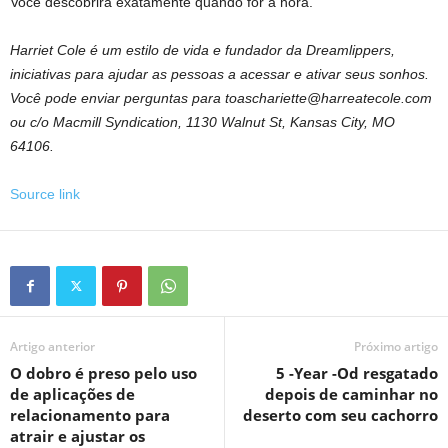
Você descobrirá exatamente quando for a hora.
Harriet Cole é um estilo de vida e fundador da Dreamlippers,
iniciativas para ajudar as pessoas a acessar e ativar seus sonhos.
Você pode enviar perguntas para toaschariette@harreatecole.com
ou c/o Macmill Syndication, 1130 Walnut St, Kansas City, MO
64106.
Source link
Artigo anterior
Próximo artigo
O dobro é preso pelo uso
5 -Year -Od resgatado
de aplicações de
depois de caminhar no
relacionamento para
deserto com seu cachorro
atrair e ajustar os