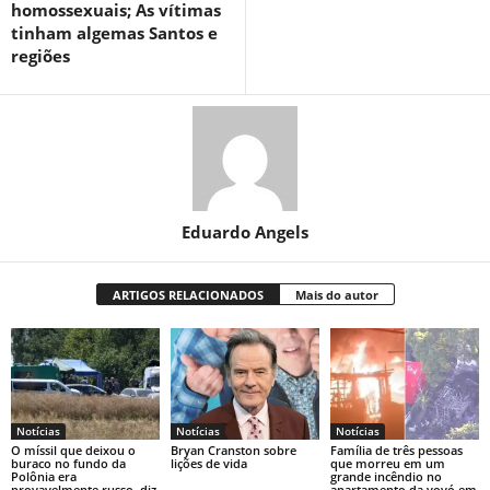
homossexuais; As vítimas
tinham algemas Santos e
regiões
Eduardo Angels
ARTIGOS RELACIONADOS
Mais do autor
Notícias
Notícias
Notícias
O míssil que deixou o
Bryan Cranston sobre
Família de três pessoas
buraco no fundo da
lições de vida
que morreu em um
Polônia era
grande incêndio no
provavelmente russo, diz
apartamento da vovó em