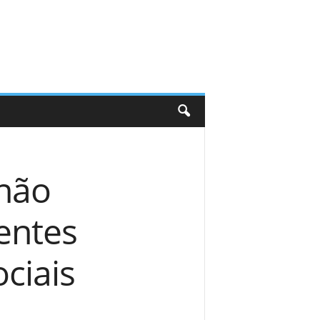
 não
entes
ciais