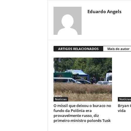
Eduardo Angels
ARTIGOS RELACIONADOS
Mais do autor
Notícias
Notícias
O míssil que deixou o buraco no
Bryan C
fundo da Polônia era
vida
provavelmente russo, diz
primeiro-ministro polonês Tusk