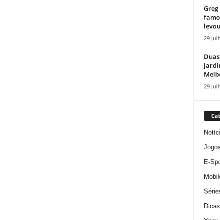
Greg 
famos
levou
29 Jul
Duas
jardi
Melbo
29 Jul
Cat
Notíc
Jogo
E-Spo
Mobil
Série
Dicas