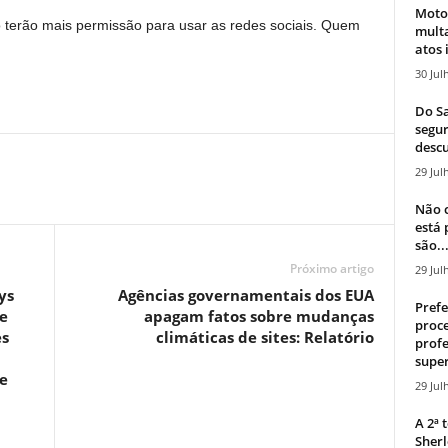
Moto
o terão mais permissão para usar as redes sociais. Quem
mult
atos 
30 Jul
Do Sa
segur
descu
29 Jul
Não c
está
são..
Próximo artigo
29 Jul
ys
Agências governamentais dos EUA
Prefe
re
apagam fatos sobre mudanças
proce
es
climáticas de sites: Relatório
profe
super
te
29 Jul
A 2ª
Sherl