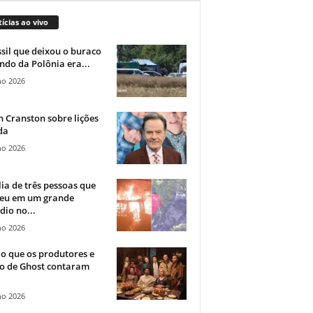
ícias ao vivo
sil que deixou o buraco
ndo da Polônia era...
ho 2026
 Cranston sobre lições
da
ho 2026
ia de três pessoas que
eu em um grande
dio no...
ho 2026
o que os produtores e
co de Ghost contaram
ho 2026