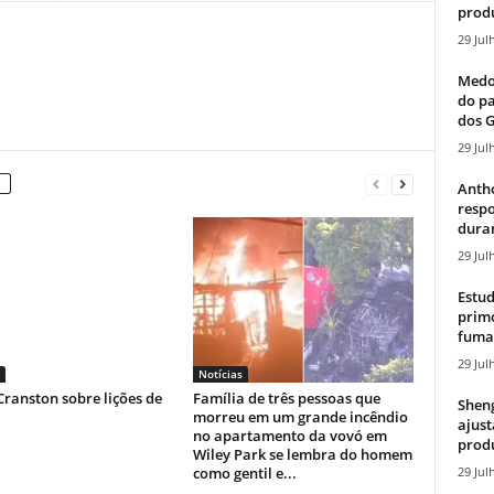
produ
29 Jul
Medos
do pa
dos G
29 Jul
Antho
resp
duran
29 Jul
Estud
primo
fumaç
29 Jul
Notícias
ranston sobre lições de
Família de três pessoas que
Sheng
morreu em um grande incêndio
ajust
no apartamento da vovó em
produ
Wiley Park se lembra do homem
29 Jul
como gentil e...