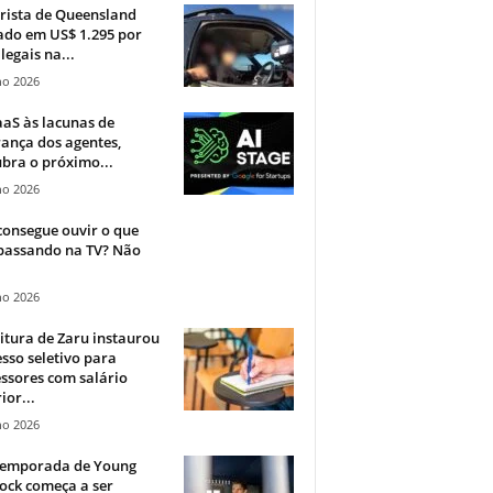
rista de Queensland
ado em US$ 1.295 por
ilegais na...
ho 2026
aS às lacunas de
ança dos agentes,
bra o próximo...
ho 2026
onsegue ouvir o que
 passando na TV? Não
.
ho 2026
itura de Zaru instaurou
sso seletivo para
ssores com salário
ior...
ho 2026
 temporada de Young
ock começa a ser