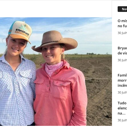
Not
O mís
no fu
30 Jul
Bryan
de vi
30 Jul
Famíl
morr
incên
30 Jul
Tudo 
elen
na...
30 Jul