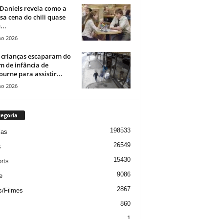
Daniels revela como a
a cena do chili quase
...
ho 2026
 crianças escaparam do
m de infância de
urne para assistir...
ho 2026
egoria
198533
ias
26549
s
15430
rts
9086
e
2867
s/Filmes
860
1