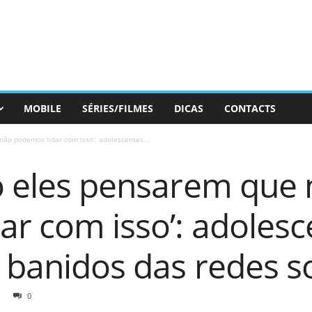
MOBILE
SÉRIES/FILMES
DICAS
CONTACTS
não podemos lidar com isso’: adolescentes...
to eles pensarem que
ar com isso’: adolesc
 banidos das redes so
0