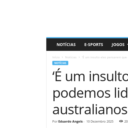
D
a
i
l
y
N
e
NOTÍCIAS
E-SPORTS
JOGOS
r
d
Início
Notícias
‘É um insulto eles pensarem que 
NOTÍCIAS
‘É um insul
podemos lid
australianos
Por
Eduardo Angels
-
10 Dezembro 2025
20