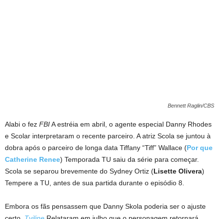
Bennett Raglin/CBS
Alabi o fez
FBI
A estréia em abril, o agente especial Danny Rhodes
e Scolar interpretaram o recente parceiro. A atriz Scola se juntou à
dobra após o parceiro de longa data Tiffany “Tiff” Wallace (
Por que
Catherine Renee
) Temporada TU saiu da série para começar.
Scola se separou brevemente do Sydney Ortiz (
Lisette Olivera
)
Tempere a TU, antes de sua partida durante o episódio 8.
Embora os fãs pensassem que Danny Skola poderia ser o ajuste
certo,
Tviline
Relataram em julho que o personagem retornará