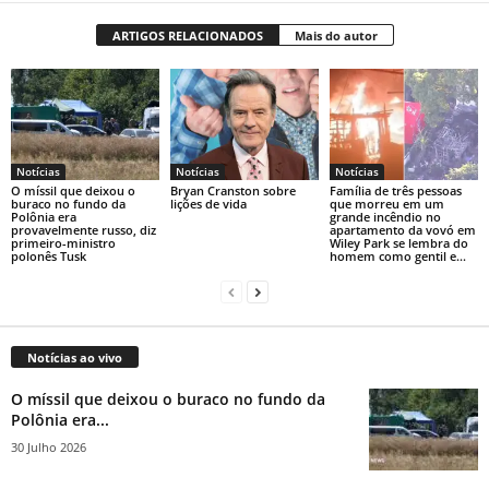
ARTIGOS RELACIONADOS
Mais do autor
Notícias
Notícias
Notícias
O míssil que deixou o
Bryan Cranston sobre
Família de três pessoas
buraco no fundo da
lições de vida
que morreu em um
Polônia era
grande incêndio no
provavelmente russo, diz
apartamento da vovó em
primeiro-ministro
Wiley Park se lembra do
polonês Tusk
homem como gentil e...
Notícias ao vivo
O míssil que deixou o buraco no fundo da
Polônia era...
30 Julho 2026