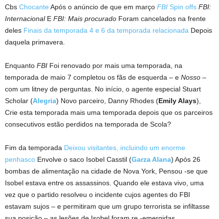
Cbs
Chocante
Após o anúncio de que em março
FBI
Spin offs
FBI:
Internacional
E
FBI: Mais procurado
Foram cancelados na frente
deles
Finais da temporada 4 e 6 da temporada relacionada
Depois
daquela primavera.
Enquanto
FBI
Foi renovado por mais uma temporada, na
temporada de maio 7 completou os fãs de esquerda – e
Nosso
–
com um litney de perguntas. No início, o agente especial Stuart
Scholar (
Alegria
) Novo parceiro, Danny Rhodes (
Emily Alays
),
Crie esta temporada mais uma temporada depois que os parceiros
consecutivos estão perdidos na temporada de Scola?
Fim da temporada
Deixou visitantes, incluindo um enorme
penhasco
Envolve o saco Isobel Casstil (
Garza Alana
) Após 26
bombas de alimentação na cidade de Nova York, Pensou -se que
Isobel estava entre os assassinos. Quando ele estava vivo, uma
vez que o partido resolveu o incidente cujos agentes do FBI
estavam sujos – e permitiram que um grupo terrorista se infiltasse
sua posição – as lesões de Isobel foram re -emergidas.