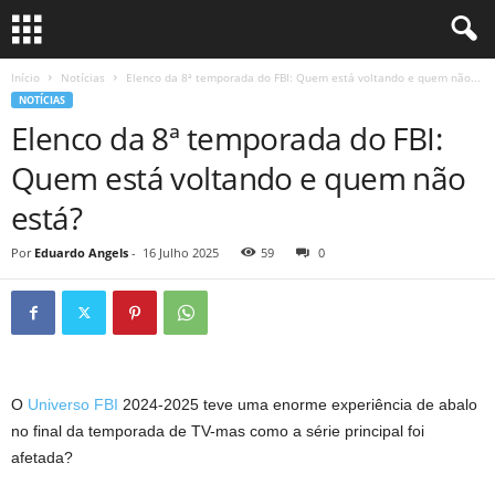
Início
Notícias
Elenco da 8ª temporada do FBI: Quem está voltando e quem não...
NOTÍCIAS
Elenco da 8ª temporada do FBI:
Quem está voltando e quem não
está?
Por
Eduardo Angels
-
16 Julho 2025
59
0
O
Universo FBI
2024-2025 teve uma enorme experiência de abalo
no final da temporada de TV-mas como a série principal foi
afetada?