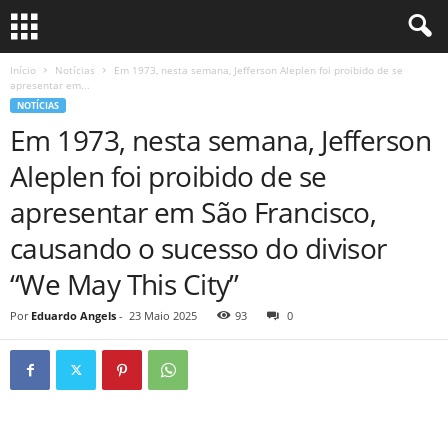
Início
Notícias
Em 1973, nesta semana, Jefferson Aleplen foi proibido de se
apresentar em...
NOTÍCIAS
Em 1973, nesta semana, Jefferson
Aleplen foi proibido de se
apresentar em São Francisco,
causando o sucesso do divisor
“We May This City”
Por
Eduardo Angels
-
23 Maio 2025
93
0