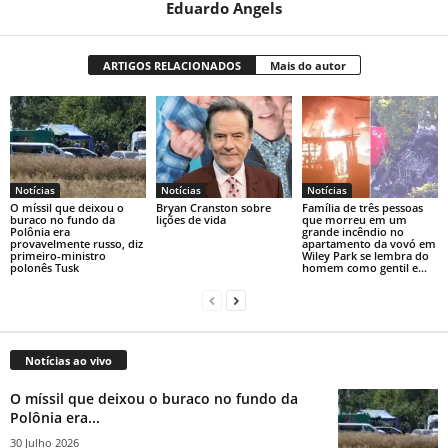
Eduardo Angels
ARTIGOS RELACIONADOS
Mais do autor
Notícias
Notícias
Notícias
O míssil que deixou o
Bryan Cranston sobre
Família de três pessoas
buraco no fundo da
lições de vida
que morreu em um
Polônia era
grande incêndio no
provavelmente russo, diz
apartamento da vovó em
primeiro-ministro
Wiley Park se lembra do
polonês Tusk
homem como gentil e...
Notícias ao vivo
O míssil que deixou o buraco no fundo da
Polônia era...
30 Julho 2026