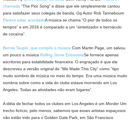
chamada
“The Pior Song” e disse que ele simplesmente cantou
para satisfazer seus colegas de banda.
Gq
Autor Rob Tanneboum
Parece estar acordado
A música se chama “O pior de todos os
tempos” e em 2016 é comparado a um “sintetizador e bernáculo
de cocaína”.
Bernie Taupin, que compôs a música
Com Martin Page, um salvou
um pouco a música
Rolling Stone
Entrevista
Se fornece apenas
escritores para estabilidade financeira. O engraçado é que ele
descreveu a versão original de “We Made This City” como “tipo
muito sombrio de música no meio do tempo. Era uma música muito
sombria sobre como a vida do clube estava morrendo em Los
Angeles. Todas as atividades não eram lugares”.
A idéia de fechar todos os clubes em Los Angeles é um
Morder
Um
trecho fictício, pelo menos, sabemos que esses artistas espaçosos
não estão indo para o Golden Gate Park, em São Francisco.