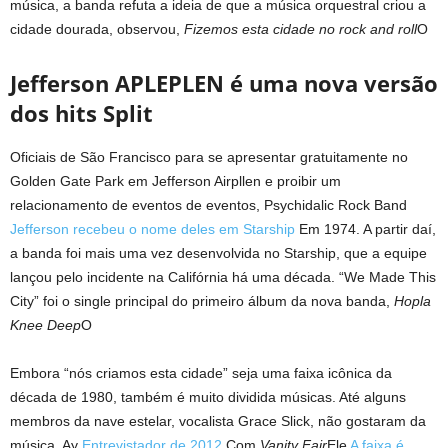
música, a banda refuta a ideia de que a música orquestral criou a
cidade dourada, observou,
Fizemos esta cidade no rock and roll
O
Jefferson APLEPLEN é uma nova versão
dos hits Split
Oficiais de São Francisco para se apresentar gratuitamente no
Golden Gate Park em Jefferson Airpllen e proibir um
relacionamento de eventos de eventos, Psychidalic Rock Band
Jefferson recebeu o nome deles em Starship
Em 1974. A partir daí,
a banda foi mais uma vez desenvolvida no Starship, que a equipe
lançou pelo incidente na Califórnia há uma década. “We Made This
City” foi o single principal do primeiro álbum da nova banda,
Hopla
Knee Deep
O
Embora “nós criamos esta cidade” seja uma faixa icônica da
década de 1980, também é muito dividida músicas. Até alguns
membros da nave estelar, vocalista Grace Slick, não gostaram da
música. Ay
Entrevistador de 2012
Com
Vanity Fair
Ele
A faixa é