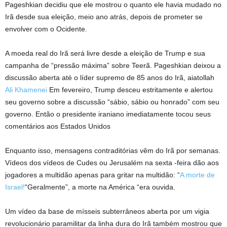
Pageshkian decidiu que ele mostrou o quanto ele havia mudado no
Irã desde sua eleição, meio ano atrás, depois de prometer se
envolver com o Ocidente.
A moeda real do Irã será livre desde a eleição de Trump e sua
campanha de “pressão máxima” sobre Teerã. Pageshkian deixou a
discussão aberta até o líder supremo de 85 anos do Irã, aiatollah
Ali Khamenei
Em fevereiro, Trump desceu estritamente e alertou
seu governo sobre a discussão “sábio, sábio ou honrado” com seu
governo. Então o presidente iraniano imediatamente tocou seus
comentários aos Estados Unidos
Enquanto isso, mensagens contraditórias vêm do Irã por semanas.
Vídeos dos vídeos de Cudes ou Jerusalém na sexta -feira dão aos
jogadores a multidão apenas para gritar na multidão: “
A morte de
Israel!
“Geralmente”, a morte na América “era ouvida.
Um vídeo da base de mísseis subterrâneos aberta por um vigia
revolucionário paramilitar da linha dura do Irã também mostrou que