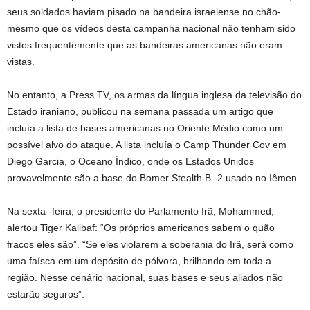
seus soldados haviam pisado na bandeira israelense no chão-
mesmo que os vídeos desta campanha nacional não tenham sido
vistos frequentemente que as bandeiras americanas não eram
vistas.
No entanto, a Press TV, os armas da língua inglesa da televisão do
Estado iraniano, publicou na semana passada um artigo que
incluía a lista de bases americanas no Oriente Médio como um
possível alvo do ataque. A lista incluía o Camp Thunder Cov em
Diego Garcia, o Oceano Índico, onde os Estados Unidos
provavelmente são a base do Bomer Stealth B -2 usado no Iêmen.
Na sexta -feira, o presidente do Parlamento Irã, Mohammed,
alertou Tiger Kalibaf: “Os próprios americanos sabem o quão
fracos eles são”. “Se eles violarem a soberania do Irã, será como
uma faísca em um depósito de pólvora, brilhando em toda a
região. Nesse cenário nacional, suas bases e seus aliados não
estarão seguros”.