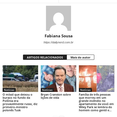
Fabiana Sousa
https://dailynerd.com.br
ARTIGOS RELACIONADOS
Mais do autor
Notícias
Notícias
Notícias
O míssil que deixou o
Bryan Cranston sobre
Família de três pessoas
buraco no fundo da
lições de vida
que morreu em um
Polônia era
grande incêndio no
provavelmente russo, diz
apartamento da vovó em
primeiro-ministro
Wiley Park se lembra do
polonês Tusk
homem como gentil e...