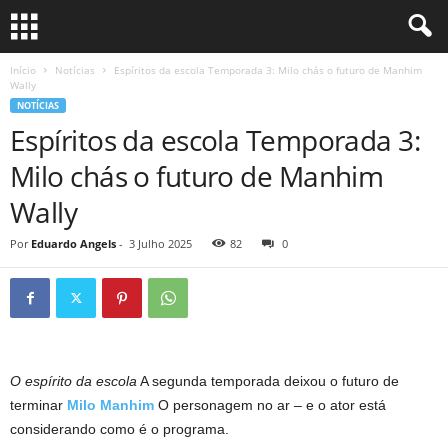
Início
Notícias
Espíritos da escola Temporada 3: Milo chás o futuro de Manhim
Wally
NOTÍCIAS
Espíritos da escola Temporada 3:
Milo chás o futuro de Manhim
Wally
Por
Eduardo Angels
-
3 Julho 2025
82
0
O espírito da escola
A segunda temporada deixou o futuro de
terminar
Milo Manhim
O personagem no ar – e o ator está
considerando como é o programa.