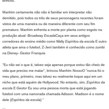
brincou.
Manhim certamente não não é familiar em interpretar não
demitido, pois todos os três de seus personagens recentes foram
vistos de uma maneira ou de maneira diferente com seu fim
prematuro. Manhim enfrenta a morte por planta como esgoto na
produção atual -Broadway
Escada
Caça em seus antigos
corredores do ensino médio como Wally
Espíritos da escola
E outro
atleta que ama o futebol, Z-Jeni também é conhecido como zumbi
na Disney-
Gestor
Franquia
“Eu não sei o que é, talvez seja apenas porque estou tão cheio de
vida que preciso me matar”, brincou Manhim
Nosso
O “nunca foi o
meu plano, primeiro, mas talvez eu realmente toque aqui em um
nicho que está aquém de Hollywood. No entanto, sim,
Espíritos da
escola
E
Gestor
Eu sou uma pessoa morta que está jogando
futebol com uma namorada chamada Adisson. Madison é o nome
dele (
Espíritos da escola
) “