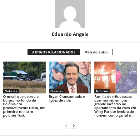
Eduardo Angels
ARTIGOS RELACIONADOS
Mais do autor
Notícias
Notícias
Notícias
O míssil que deixou o
Bryan Cranston sobre
Família de três pessoas
buraco no fundo da
lições de vida
que morreu em um
Polônia era
grande incêndio no
provavelmente russo, diz
apartamento da vovó em
primeiro-ministro
Wiley Park se lembra do
polonês Tusk
homem como gentil e...