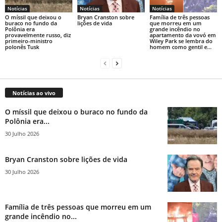
Notícias
Notícias
Notícias
O míssil que deixou o
Bryan Cranston sobre
Família de três pessoas
buraco no fundo da
lições de vida
que morreu em um
Polônia era
grande incêndio no
provavelmente russo, diz
apartamento da vovó em
primeiro-ministro
Wiley Park se lembra do
polonês Tusk
homem como gentil e...
Notícias ao vivo
O míssil que deixou o buraco no fundo da
Polônia era...
30 Julho 2026
Bryan Cranston sobre lições de vida
30 Julho 2026
Família de três pessoas que morreu em um
grande incêndio no...