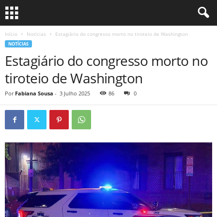
Início
Notícias
Estagiário do congresso morto no tiroteio de Washington
NOTÍCIAS
Estagiário do congresso morto no
tiroteio de Washington
Por
Fabiana Sousa
-
3 Julho 2025
86
0