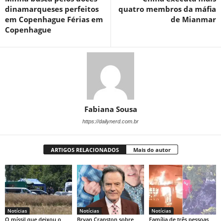
dinamarqueses perfeitos
quatro membros da máfia
em Copenhague Férias em
de Mianmar
Copenhague
Fabiana Sousa
https://dailynerd.com.br
ARTIGOS RELACIONADOS
Mais do autor
Notícias
Notícias
Notícias
O míssil que deixou o
Bryan Cranston sobre
Família de três pessoas