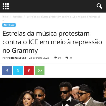
Início
Notícias
Estrelas da música protestam contra o ICE em meio à repressão
no...
NOTÍCIAS
Estrelas da música protestam
contra o ICE em meio à repressão
no Grammy
Por
Fabiana Sousa
-
2 Fevereiro 2026
39
0