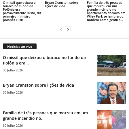
O míssil que deixou o
Bryan Cranston sobre
Família de três pessoas
buraco no fundo da
lições de vida
que morreu em um
Polônia era
grande incêndio no
provavelmente russo, diz
apartamento da vovó em
primeiro-ministro
Wiley Park se lembra do
polonês Tusk
homem como gentil e...
Notícias ao vivo
O míssil que deixou o buraco no fundo da
Polônia era...
30 Julho 2026
Bryan Cranston sobre lições de vida
30 Julho 2026
Família de três pessoas que morreu em um
grande incêndio no...
30 Julho 2026