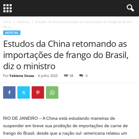
Início
Notícias
Estudos da China retomando as importações de frango do Brasil,
diz o...
NOTÍCIAS
Estudos da China retomando as
importações de frango do Brasil,
diz o ministro
Por
Fabiana Sousa
-
6 Julho 2025
58
0
RIO DE JANEIRO – A China está estudando maneiras de
suspender em breve sua proibição de importações de carne de
frango do Brasil, desde que a nação sul -americana relatou um